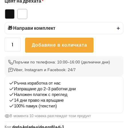
Цвят на дрехата
*
🎁 Направи комплект
+
количество
Добавяне в количката
за
Тениска
за
Поръчки по телефона: 10:00–16:00 (делнични дни)
майка
Viber, Instagram и Facebook: 24/7
„Опасна
майка“
Ръчна изработка от нас
–
Изпращане до 2–3 работни дни
Наложен платеж с преглед
забавен
14 дни право на връщане
подарък
100% памук (текстил)
за
мама
В момента 10 човека разглеждат този продукт
Код:
dqdo-koleda-vidq-profila-ti-1