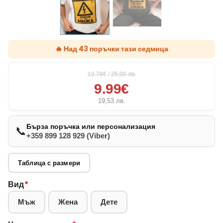
🔥 Над 43 поръчки тази седмица
12.78€
/
25,00
лв.
9.99€
19,53
лв.
Бърза поръчка или персонализация
📞
+359 899 128 929 (Viber)
Таблица с размери
Вид
*
Мъж
Жена
Дете