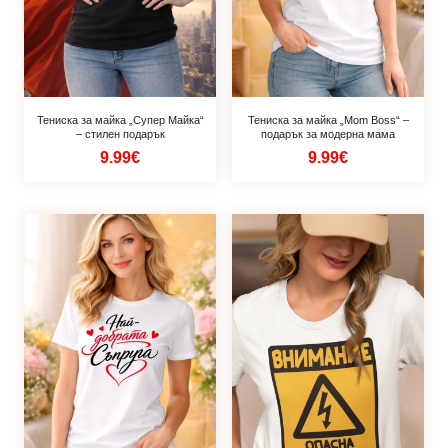
Тениска за майка „Супер Майка“
Тениска за майка „Mom Boss“ –
– стилен подарък
подарък за модерна мама
9.99€
9.99€