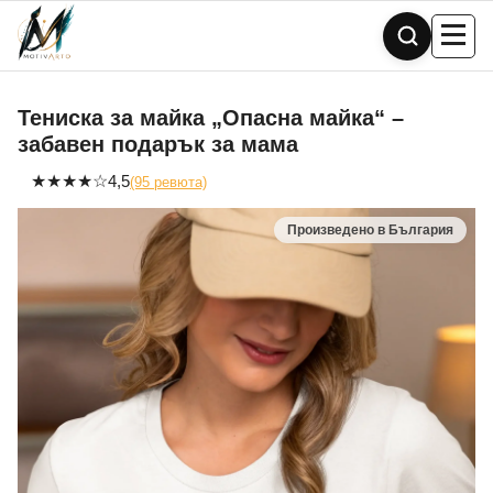
Skip
to
content
Тениска за майка „Опасна майка“ –
забавен подарък за мама
★
★
★
★
☆
4,5
(95 ревюта)