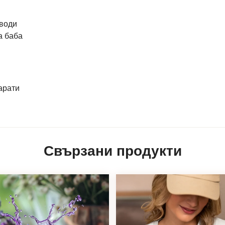
оводи
а баба
арати
Свързани продукти