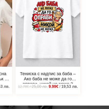
сна
Тениска с надпис за баба –
ък за
Ако баба не може да го
оправи, никой не може 2
53
лв.
12.78€
/
25,00
лв.
9.99€
/
19,53
лв.