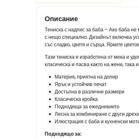
Описание
Тениска с надпис за баба – Ако баба не 
с нещо специално. Дизайнът включва ус
със сладко, цветя и сърца. Ярките цвет
Тази тениска е изработена от мека и уд
класическа и пасва както на жени, така 
Материя, приятна на допир
Ярък и устойчив печат
Достъпна в различни размери
Класическа кройка
Подходяща за ежедневието
Лесна за комбиниране с други дрех
Илюстрация с баба и кухненски мот
Подходящо за: