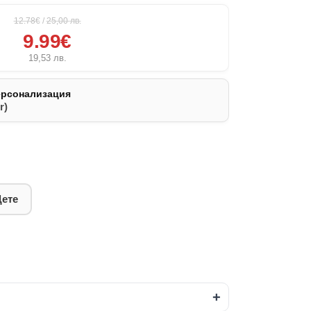
12.78€
/
25,00
лв.
9.99€
19,53
лв.
ерсонализация
r)
Дете
+