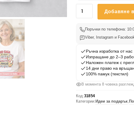
количество
Добавяне в
за
Тениска
с
Поръчки по телефона: 10:0
надпис
Viber, Instagram и Facebook
за
баба
Ръчна изработка от нас
–
Изпращане до 2–3 рабо
Наложен платеж с прег
Ако
14 дни право на връща
баба
100% памук (текстил)
не
В момента 8 човека разглеж
може
да
Код:
31854
го
Категории:
Идеи за подарък
,
По
оправи,
никой
не
може