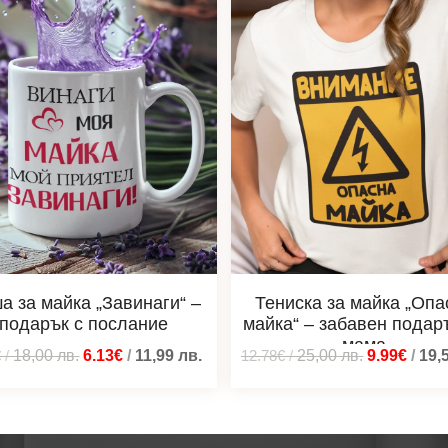
а за майка „Завинаги“ –
Тениска за майка „Опа
подарък с послание
майка“ – забавен подар
мама
€
/
18,00
лв.
6.13€
/
11,99
лв.
12.78€
/
25,00
лв.
9.99€
/
19,