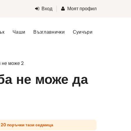
Вход
Моят профил
ък
Чаши
Възглавнички
Суичъри
й не може 2
ба не може да
 20 поръчки тази седмица