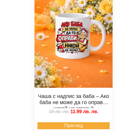
Чаша с надпис за баба – Ако
баба не може да го оправи,
никой не може 2
18 лв.
лв.
11.99 лв.
лв.
Преглед