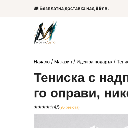
Skip
Безплатна доставка над 99лв.
to
content
/
/
/ Тенис
Начало
Магазин
Идеи за подарък
Тениска с надп
го оправи, ник
★
★
★
★
☆
4,5
(95 ревюта)