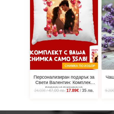
СНИМКА ПО ИЗБОР
Персонализиран подарък за
Чаш
Свети Валентин: Комплект
персонализирана
24.03€
/
47,00
лв.
17.89€
/
35
лв.
9.20
възглавничка и чаша