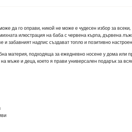
може да го оправи, никой не може е чудесен избор за всеки
михната илюстрация на баба с червена кърпа, дървена лъжи
ове и забавният надпис създават топло и позитивно настроен
обна материя, подходяща за ежедневно носене у дома или п
и на мъже и деца, което я прави универсален подарък за вся
и
иви