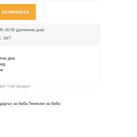
 количката
0–16:00 (делнични дни)
: 24/7
тни дни
лед
не
дат този продукт
дарък за баба
,
Тениски за баба