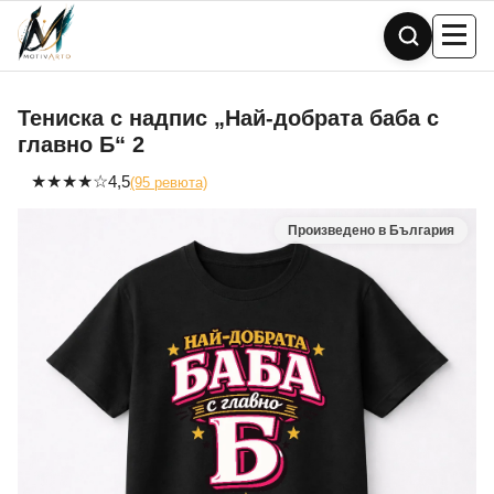
Skip
to
content
Тениска с надпис „Най-добрата баба с
главно Б“ 2
★
★
★
★
☆
4,5
(95 ревюта)