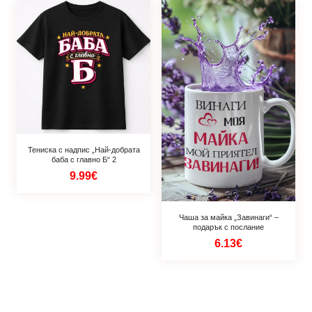
Тениска с надпис „Най-добрата
баба с главно Б“ 2
9.99€
Чаша за майка „Завинаги“ –
подарък с послание
6.13€