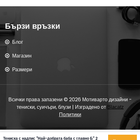
Бързи връзки
Блог
Магазин
Размери
Всички права запазени © 2026 Мотиварто дизайни -
тениски, суичъри, блузи | Изградено от
Blacatz
Политики
Тениска с надпис "Най-добрата баба с главно Б" 2