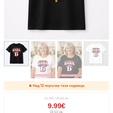
🔥 Над 12 поръчки тази седмица
12.78€
/
25,00
лв.
9.99€
19,53
лв.