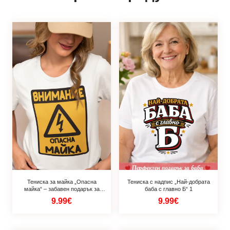
Тениска за майка „Опасна
Тениска с надпис „Най-добрата
майка“ – забавен подарък за
баба с главно Б“ 1
мама
9.99€
9.99€