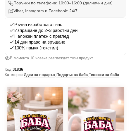
с
Поръчки по телефона: 10:00–16:00 (делнични дни)
надпис
Viber, Instagram и Facebook: 24/7
"Най-
добрата
Ръчна изработка от нас
баба
Изпращане до 2–3 работни дни
Наложен платеж с преглед
с
14 дни право на връщане
главно
100% памук (текстил)
Б"
2
В момента 9 човека разглеждат този продукт
Код:
31836
Категории:
Идеи за подарък
,
Подарък за баба
,
Тениски за баба