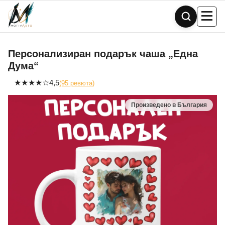
Skip
to
content
Персонализиран подарък чаша „Една
Дума“
★
★
★
★
☆
4,5
(95 ревюта)