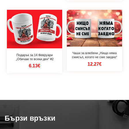
Чаши за влюбени „Нищо няма
Подарък за 14 Февруари
смисъл, когато не сме заедно“
„Обичам те всеки ден“ #2
12.27€
6.13€
Бързи връзки