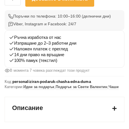
за
Персонализиран
подарък
Поръчки по телефона: 10:00–16:00 (делнични дни)
чаша
Viber, Instagram и Facebook: 24/7
"Една
Дума"
Ръчна изработка от нас
Изпращане до 2–3 работни дни
Наложен платеж с преглед
14 дни право на връщане
100% памук (текстил)
В момента 7 човека разглеждат този продукт
Код:
personaliziran-podaruk-chasha-edna-duma
Категории:
Идеи за подарък
,
Подарък за Свети Валентин
,
Чаши
Описание