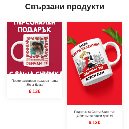
Свързани продукти
Персонализиран подарък чаша
„Една Дума“
6.13€
Подарък за Свети Валентин
„Обичам те всеки ден“ #1
6.13€