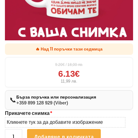
🔥 Над 11 поръчки тази седмица
9.20€
/
18,00
лв.
6.13€
11,99
лв.
Бърза поръчка или персонализация
📞
+359 899 128 929 (Viber)
Прикачете снимка
*
Кликнете тук за да добавите изображение
количество
Добавяне в количката