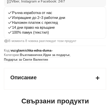
Viber, Instagram и Facebook: 24/7
Февруари
персонална
Ръчна изработка от нас
възглавничка
Изпращане до 2–3 работни дни
Наложен платеж с преглед
"Една
14 дни право на връщане
Дума"
100% памук (текстил)
В момента 8 човека разглеждат този продукт
Код:
vuzglavnichka-edna-duma-
Категории:
Възглавнички
,
Идеи за подарък
,
Подарък за Свети Валентин
Описание
Свързани продукти