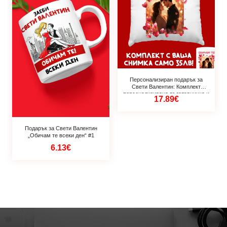
Персонализиран подарък за
Свети Валентин: Комплект
персонализирана възглавничка и
17.89€
чаша
Подарък за Свети Валентин
„Обичам те всеки ден“ #1
6.13€