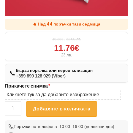
🔥 Над 44 поръчки тази седмица
16.36€
/
32,00
лв.
11.76€
23
лв.
Бърза поръчка или персонализация
📞
+359 899 128 929 (Viber)
Прикачете снимка
*
Кликнете тук за да добавите изображение
количество
Добавяне в количката
за
Подарък
за
Поръчки по телефона: 10:00–16:00 (делнични дни)
14