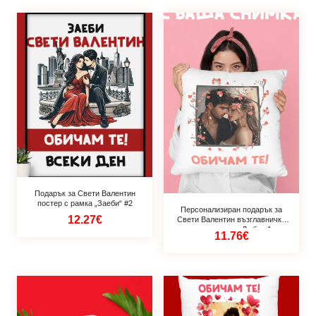
Подарък за Свети Валентин
постер с рамка „Заеби“ #2
Персонализиран подарък за
12.27€
Свети Валентин възглавничка
със снимка – Любов 1
11.76€