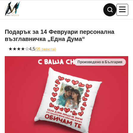
Skip
to
content
Подарък за 14 Февруари персонална
възглавничка „Една Дума“
★
★
★
★
☆
4,5
(95 ревюта)