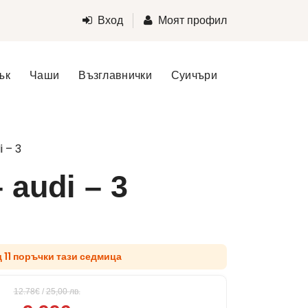
Вход
Моят профил
ък
Чаши
Възглавнички
Суичъри
 – 3
 audi – 3
д 11 поръчки тази седмица
12.78€
/
25,00
лв.