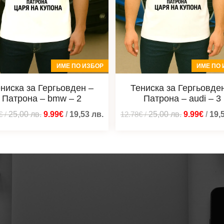
ИМЕ ПО ИЗБОР
ИМЕ ПО 
ниска за Гергьовден –
Тениска за Гергьовде
Патрона – bmw – 2
Патрона – audi – 3
€
/
25,00
лв.
9.99€
/
19,53
лв.
12.78€
/
25,00
лв.
9.99€
/
19,