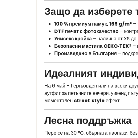
Защо да изберете 
100 % премиум памук, 165 g/m²
– 
DTF печат с фотокачество
– контра
Унисекс кройка
– налична от XS до 
Безопасни мастила OEKO‑TEX®
– 
Произведено в България
– подкре
Идеалният индиви
На 6 май – Гергьовден или на всеки др
аутфит за петъчните вечери, уикенд път
моментален
street‑style
ефект.
Лесна поддръжка
Пере се на 30 °C, обърната наопаки, бе