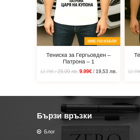
ИМЕ ПО ИЗБОР
Тениска за Гергьовден –
Те
Патрона – 1
12.78€
/
25,00
лв.
9.99€
/
19,53
лв.
12.78
Бързи връзки
Блог