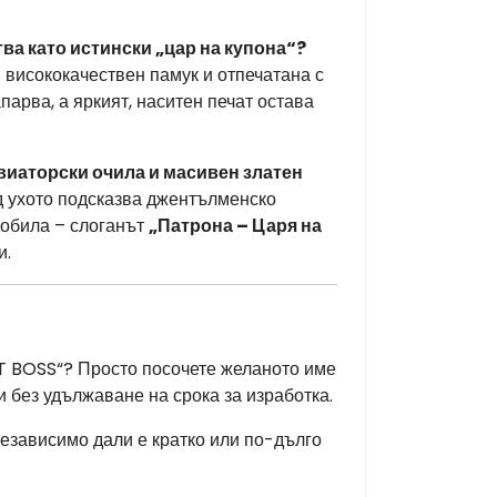
тва като истински „цар на купона“?
 висококачествен памук и отпечатана с
арва, а яркият, наситен печат остава
виаторски очила и масивен златен
ад ухото подсказва джентълменско
мобила – слоганът
„Патрона – Царя на
и.
 BOSS“? Просто посочете желаното име
 без удължаване на срока за изработка.
независимо дали е кратко или по-дълго