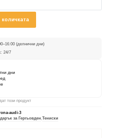
 количката
0–16:00 (делнични дни)
: 24/7
тни дни
лед
не
дат този продукт
rona-audi-3
дарък за Гергьовден
,
Тениски