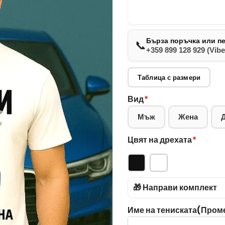
Бърза поръчка или п
📞
+359 899 128 929 (Vibe
Таблица с размери
Вид
*
Мъж
Жена
Цвят на дрехата
*
🎁 Направи комплект
Име на тениската(Промен