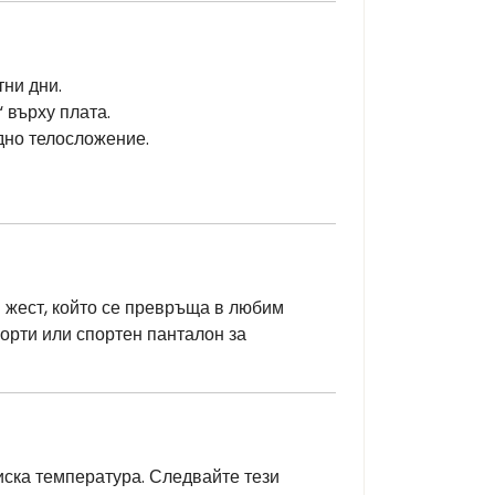
тни дни.
 върху плата.
одно телосложение.
н жест, който се превръща в любим
шорти или спортен панталон за
иска температура. Следвайте тези