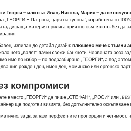
ки Георги – или пък Иван, Никола, Мария – да се почувс
а „ГЕОРГИ – Патрона, царя на купона“, изработена от 100%
а, дишаща материя приляга приятно към тялото, без да зап
пирания.
авен, изпипан до детайл дизайн:
плюшено мече с тъмни а
около него „валят“ пачки свежи банкноти. Червената роза з
лямо име по избор – по подразбиране „ГЕОРГИ“, а под авто
ледващия рожден ден, имен ден, моминско или ергенско парт
ез компромиси
ате вместо „ГЕОРГИ“ да пише „СТЕФАН“, „РОСИ“ или „BEST
айнер ще подготви визията, без допълнително оскъпяване и
матично, за да запази перфектните пропорции и четимост, 