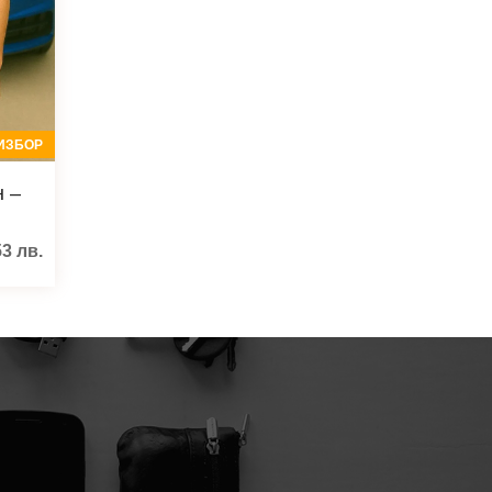
ИЗБОР
н –
53
лв.