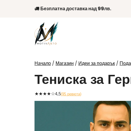
Skip
Безплатна доставка над 99лв.
to
content
/
/
/
Начало
Магазин
Идеи за подарък
Пода
Тениска за Гер
★
★
★
★
☆
4,5
(95 ревюта)