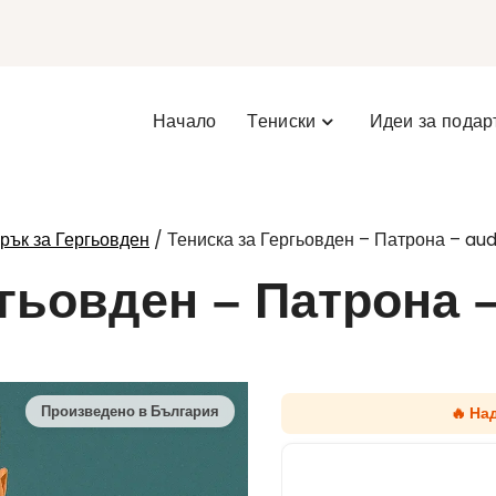
Начало
Тениски
Идеи за подар
/ Тениска за Гергьовден – Патрона – audi
рък за Гергьовден
гьовден – Патрона –
🔥 На