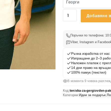
количество
Добавяне в
за
Тениска
за
Гергьовден
Поръчки по телефона: 10:0
-
Viber, Instagram и Facebook
Патрона
-
Ръчна изработка от нас
Изпращане до 2–3 рабо
audi
Наложен платеж с прег
-
14 дни право на връща
3
100% памук (текстил)
В момента 9 човека разглеж
Код:
teniska-za-gergiovden-pat
Категории:
Идеи за подарък
,
По