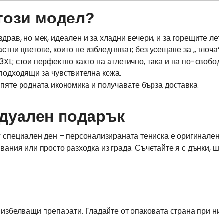
този модел?
здрав, но мек, идеален и за хладни вечери, и за горещите ле
стни цветове, които не избледняват; без усещане за „плоча“
3XL; стои перфектно както на атлетично, така и на по-своб
подходящи за чувствителна кожа.
пяте родната икономика и получавате бърза доставка.
дуален подарък
уг специален ден – персонализираната тениска е оригинале
увания или просто разходка из града. Съчетайте я с дънки, 
з избелващи препарати. Гладайте от опаковата страна при н