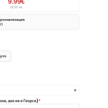
9.99€
19,53
лв.
ерсонализация
r)
Дете
+
и, ако не е Георги)
*