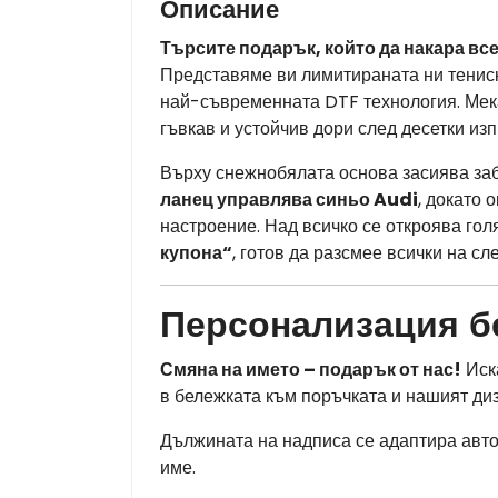
Описание
Търсите подарък, който да накара все
Представяме ви лимитираната ни тениск
най-съвременната DTF технология. Мекат
гъвкав и устойчив дори след десетки из
Върху снежнобялата основа засиява заб
ланец управлява синьо Audi
, докато 
настроение. Над всичко се откроява го
купона“
, готов да разсмее всички на с
Персонализация б
Смяна на името – подарък от нас!
Иск
в бележката към поръчката и нашият диз
Дължината на надписа се адаптира авто
име.