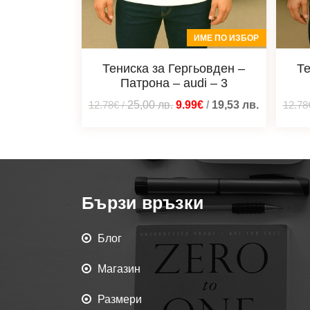
ИМЕ ПО ИЗБОР
Тениска за Гергьовден –
Те
Патрона – audi – 3
12.78€
/
25,00
лв.
9.99€
/
19,53
лв.
12.78
Бързи връзки
Блог
Магазин
Размери