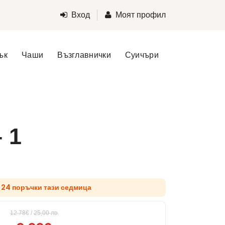
Вход
Моят профил
ък
Чаши
Възглавнички
Суичъри
 1
 24 поръчки тази седмица
12.78€
/
25,00
лв.