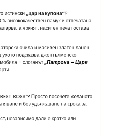
то истински
„цар на купона“
?
00 % висококачествен памук и отпечатана
парва, а яркият, наситен печат остава
иаторски очила и масивен златен ланец
ад ухото подсказва джентълменско
омобила – слоганът
„Патрона – Царя
арти.
BEST BOSS“? Просто посочете желаното
ъпяване и без удължаване на срока за
т, независимо дали е кратко или