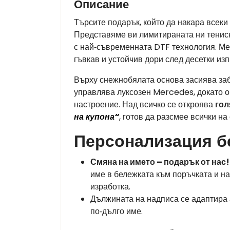
Описание
Търсите подарък, който да накара всеки
Представяме ви лимитираната ни тени
с най‑съвременната DTF технология. Мек
гъвкав и устойчив дори след десетки из
Върху снежнобялата основа засиява заб
управлява луксозен Mercedes, докато о
настроение. Над всичко се откроява
гол
на купона“
, готов да разсмее всички н
Персонализация б
Смяна на името – подарък от нас!
име в бележката към поръчката и н
изработка.
Дължината на надписа се адаптира а
по‑дълго име.