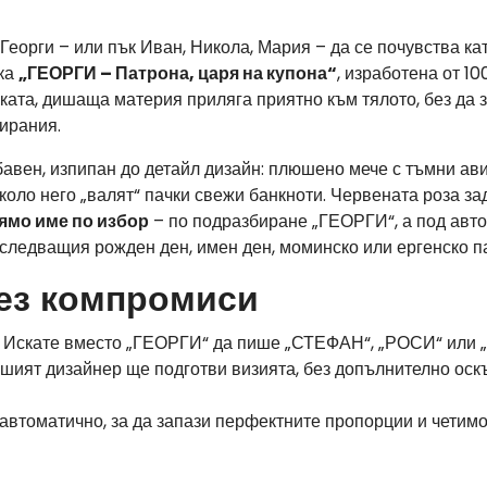
 Георги – или пък Иван, Никола, Мария – да се почувства ка
ска
„ГЕОРГИ – Патрона, царя на купона“
, изработена от 1
ата, дишаща материя приляга приятно към тялото, без да за
пирания.
авен, изпипан до детайл дизайн: плюшено мече с тъмни ав
коло него „валят“ пачки свежи банкноти. Червената роза з
ямо име по избор
– по подразбиране „ГЕОРГИ“, а под авт
а следващия рожден ден, имен ден, моминско или ергенско п
ез компромиси
Искате вместо „ГЕОРГИ“ да пише „СТЕФАН“, „РОСИ“ или „
ашият дизайнер ще подготви визията, без допълнително оск
втоматично, за да запази перфектните пропорции и четимос