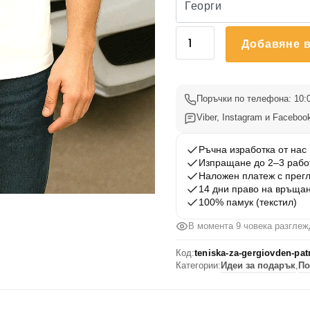
количество
Добавяне в
за
Тениска
за
Гергьовден
Поръчки по телефона: 10:0
-
Viber, Instagram и Facebook
Патрона
-
Ръчна изработка от нас
Изпращане до 2–3 рабо
1
Наложен платеж с прег
14 дни право на връща
100% памук (текстил)
В момента 9 човека разглеж
Код:
teniska-za-gergiovden-pat
Категории:
Идеи за подарък
,
По