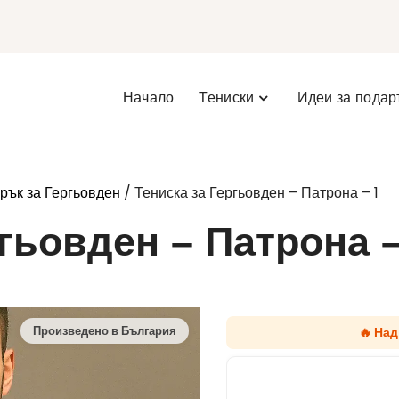
Начало
Тениски
Идеи за подар
/ Тениска за Гергьовден – Патрона – 1
рък за Гергьовден
гьовден – Патрона –
🔥 Над