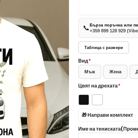
Бърза поръчка или п
📞
+359 899 128 929 (Vibe
Таблица с размери
Вид
*
Мъж
Жена
Цвят на дрехата
*
🎁 Направи комплект
Име на тениската(Промен