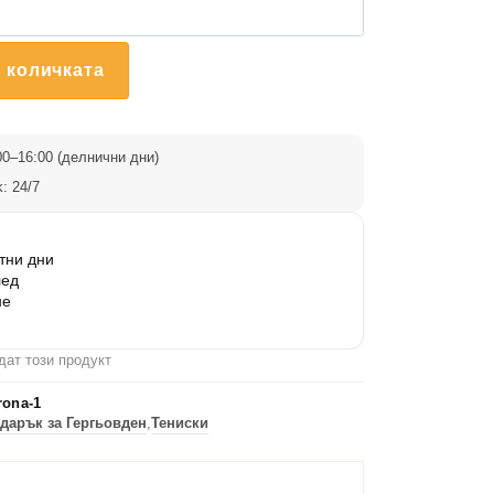
 количката
0–16:00 (делнични дни)
: 24/7
тни дни
лед
не
дат този продукт
rona-1
дарък за Гергьовден
,
Тениски