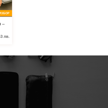
ИЗБОР
н –
53
лв.