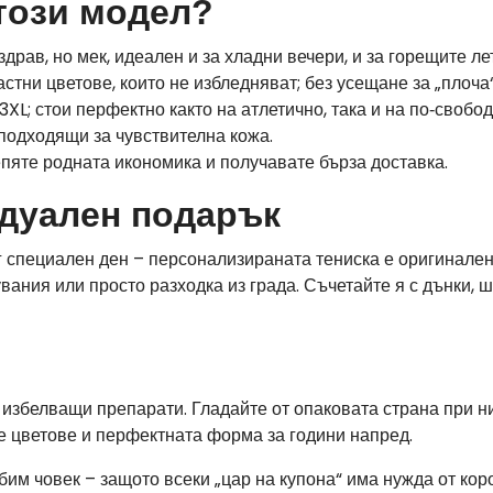
този модел?
здрав, но мек, идеален и за хладни вечери, и за горещите ле
стни цветове, които не избледняват; без усещане за „плоча“
3XL; стои перфектно както на атлетично, така и на по‑свобо
подходящи за чувствителна кожа.
пяте родната икономика и получавате бърза доставка.
дуален подарък
уг специален ден – персонализираната тениска е оригинале
увания или просто разходка из града. Съчетайте я с дънки, 
з избелващи препарати. Гладайте от опаковата страна при н
е цветове и перфектната форма за години напред.
им човек – защото всеки „цар на купона“ има нужда от кор