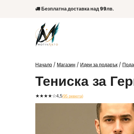
Skip
Безплатна доставка над 99лв.
to
content
/
/
/
Начало
Магазин
Идеи за подарък
Пода
Тениска за Гер
★
★
★
★
☆
4,5
(95 ревюта)