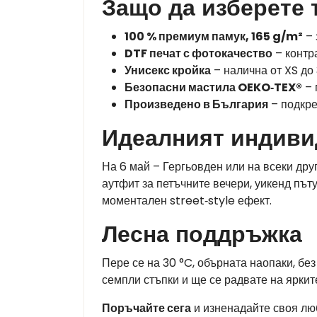
Защо да изберете 
100 % премиум памук, 165 g/m²
– 
DTF печат с фотокачество
– контра
Унисекс кройка
– налична от XS до 
Безопасни мастила OEKO‑TEX®
– 
Произведено в България
– подкре
Идеалният индиви
На 6 май – Гергьовден или на всеки др
аутфит за петъчните вечери, уикенд път
моментален street‑style ефект.
Лесна поддръжка
Пере се на 30 °C, обърната наопаки, бе
семпли стъпки и ще се радвате на яркит
Поръчайте сега
и изненадайте своя люб