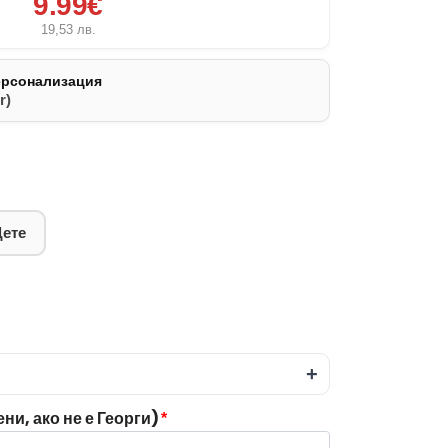
9.99€
19,53
лв.
ерсонализация
r)
Дете
+
и, ако не е Георги)
*