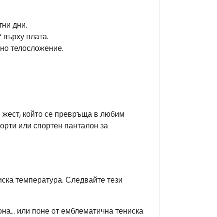
тни дни.
 върху плата.
дно телосложение.
н жест, който се превръща в любим
шорти или спортен панталон за
иска температура. Следвайте тези
она… или поне от емблематична тениска