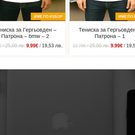
ИМЕ ПО ИЗБОР
ИМЕ ПО 
ниска за Гергьовден –
Тениска за Гергьовде
Патрона – bmw – 2
Патрона – 1
€
/
25,00
лв.
9.99€
/
19,53
лв.
12.78€
/
25,00
лв.
9.99€
/
19,