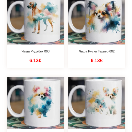
Чаша Риджбек 003
Чаша Руски Териер 002
6.13€
6.13€