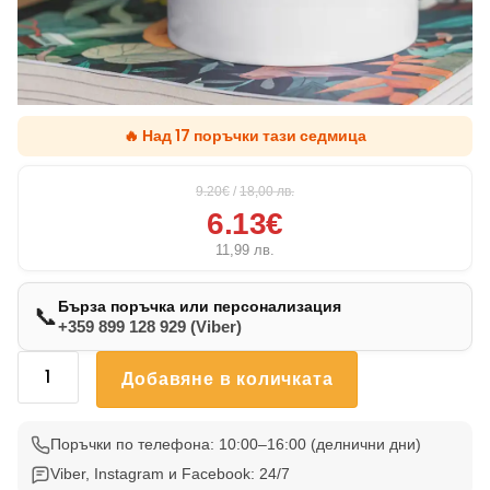
🔥 Над 17 поръчки тази седмица
9.20€
/
18,00
лв.
6.13€
11,99
лв.
Бърза поръчка или персонализация
📞
+359 899 128 929 (Viber)
количество
Добавяне в количката
за
Чаша
Руски
Поръчки по телефона: 10:00–16:00 (делнични дни)
Териер
Viber, Instagram и Facebook: 24/7