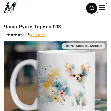
Skip
to
content
Чаша Руски Териер 003
★
★
★
★
☆
4,5
(95 ревюта)