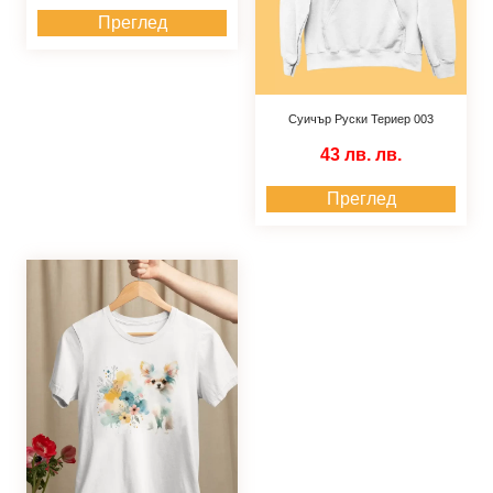
Преглед
Суичър Руски Териер 003
43 лв.
лв.
Преглед