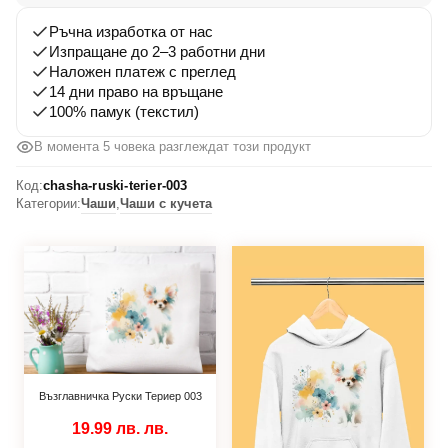
003
Ръчна изработка от нас
Изпращане до 2–3 работни дни
Наложен платеж с преглед
14 дни право на връщане
100% памук (текстил)
В момента 5 човека разглеждат този продукт
Код:
chasha-ruski-terier-003
Категории:
Чаши
,
Чаши с кучета
Възглавничка Руски Териер 003
19.99 лв.
лв.