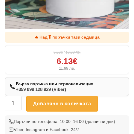
🔥 Над 11 поръчки тази седмица
9.20€
/
18,00
лв.
6.13€
11,99
лв.
Бърза поръчка или персонализация
📞
+359 899 128 929 (Viber)
количество
Добавяне в количката
за
Чаша
Пекинез
Поръчки по телефона: 10:00–16:00 (делнични дни)
001
Viber, Instagram и Facebook: 24/7