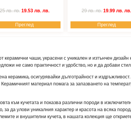
25 лв.
лв.
19.53 лв.
лв.
29 лв.
лв.
19.99 лв.
лв
Преглед
Преглед
т керамични чаши, украсени с уникален и изтънчен дизайн 
едложи не само практичност и удобство, но и да добави сти
на керамика, осигурявайки дълготрайност и издръжливост. 
. Керамичният материал помага за запазването на температ
овта към кучетата и показва различни породи в изключител
, за да улови уникалния характер и красота на всяка пород
емите и внушителни кучета, в нашата колекция ще откриете