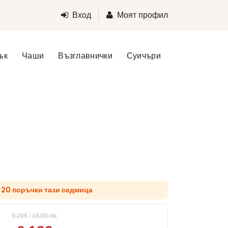
Вход
Моят профил
ък
Чаши
Възглавнички
Суичъри
 20 поръчки тази седмица
9.20€
/
18,00
лв.