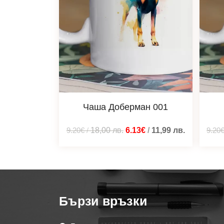
Чаша Доберман 001
9.20€
/
18,00
лв.
6.13€
/
11,99
лв.
9.20
Бързи връзки