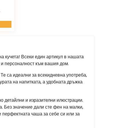
.
на кучета! Всеки един артикул в нашата
л и персоналност към вашия дом.
Те са идеални за всекидневна употреба,
урата на напитката, а удобната дръжка
но детайлни и изразителни илюстрации.
а. Без значение дали сте фен на малки,
 перфектната чаша за себе си или за