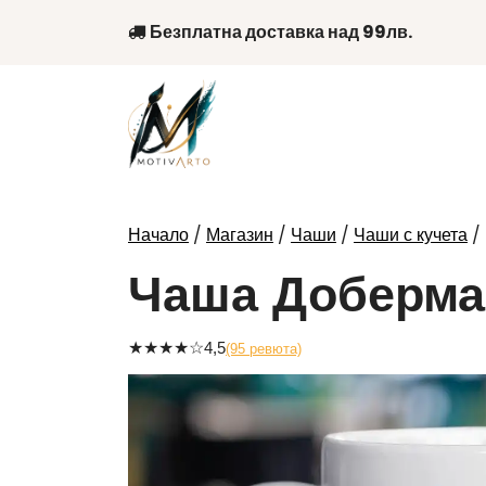
Skip
Безплатна доставка над 99лв.
to
content
/
/
/
/
Начало
Магазин
Чаши
Чаши с кучета
Чаша Доберма
★
★
★
★
☆
4,5
(95 ревюта)