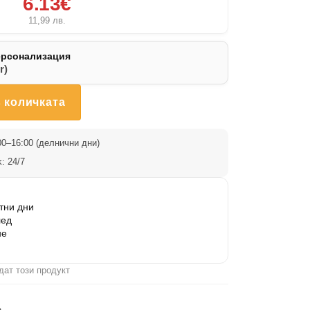
6.13€
11,99
лв.
ерсонализация
r)
 количката
0–16:00 (делнични дни)
: 24/7
тни дни
лед
не
дат този продукт
а