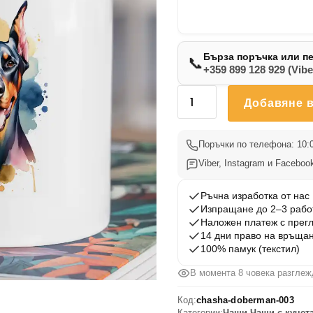
Бърза поръчка или п
📞
+359 899 128 929 (Vibe
количество
Добавяне в
за
Чаша
Доберман
Поръчки по телефона: 10:0
003
Viber, Instagram и Facebook
Ръчна изработка от нас
Изпращане до 2–3 рабо
Наложен платеж с прег
14 дни право на връща
100% памук (текстил)
В момента 8 човека разглеж
Код:
chasha-doberman-003
Категории:
Чаши
,
Чаши с кучет