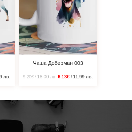
4
Чаша Доберман 003
99
лв.
9.20€
/
18,00
лв.
6.13€
/
11,99
лв.