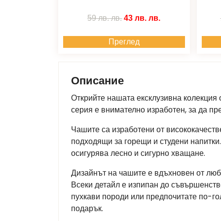
59 лв.
лв.
43 лв.
лв.
Преглед
Описание
Открийте нашата ексклузивна колекция о
серия е внимателно изработен, за да пр
Чашите са изработени от висококачестве
подходящи за горещи и студени напитки
осигурява лесно и сигурно хващане.
Дизайнът на чашите е вдъхновен от люб
Всеки детайл е изпипан до съвършенство
пухкави породи или предпочитате по-гол
подарък.