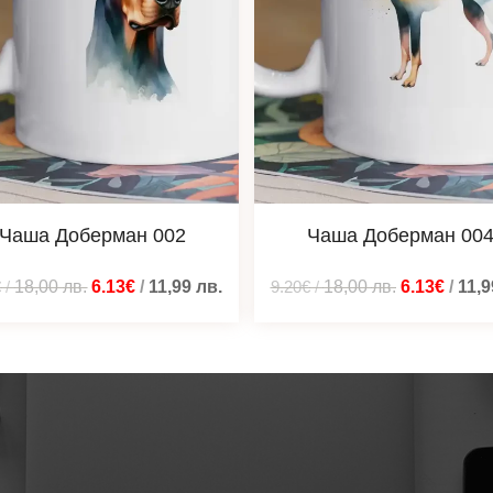
Чаша Доберман 002
Чаша Доберман 00
€
/
18,00
лв.
6.13€
/
11,99
лв.
9.20€
/
18,00
лв.
6.13€
/
11,