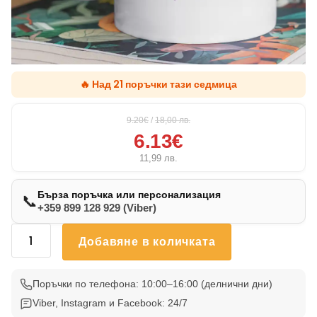
🔥 Над 21 поръчки тази седмица
9.20€
/
18,00
лв.
6.13€
11,99
лв.
Бърза поръчка или персонализация
📞
+359 899 128 929 (Viber)
количество
Добавяне в количката
за
Чаша
С
Поръчки по телефона: 10:00–16:00 (делнични дни)
Котка
Viber, Instagram и Facebook: 24/7
48