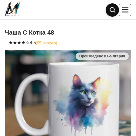
Skip
to
content
Чаша С Котка 48
★
★
★
★
☆
4,5
(95 ревюта)