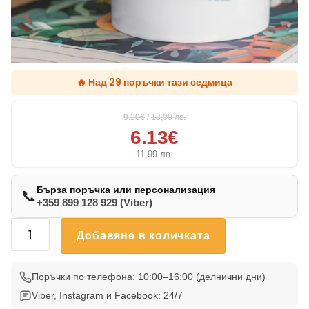
🔥 Над 29 поръчки тази седмица
9.20€
/
18,00
лв.
6.13€
11,99
лв.
Бърза поръчка или персонализация
📞
+359 899 128 929 (Viber)
количество
Добавяне в количката
за
Чаша
С
Поръчки по телефона: 10:00–16:00 (делнични дни)
Котка
Viber, Instagram и Facebook: 24/7
50