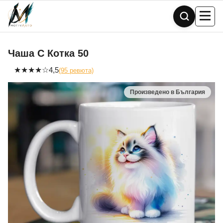
Skip
to
content
Чаша С Котка 50
★
★
★
★
☆
4,5
(95 ревюта)