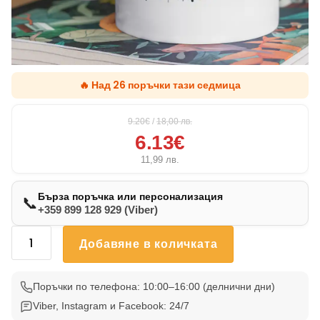
🔥 Над 26 поръчки тази седмица
9.20€
/
18,00
лв.
6.13€
11,99
лв.
Бърза поръчка или персонализация
📞
+359 899 128 929 (Viber)
количество
Добавяне в количката
за
Чаша
С
Поръчки по телефона: 10:00–16:00 (делнични дни)
Котка
Viber, Instagram и Facebook: 24/7
31