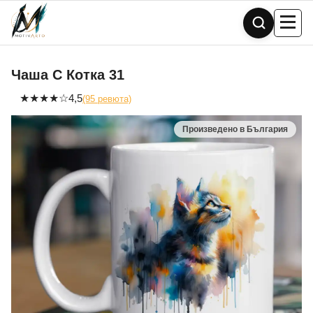
Skip
to
content
Чаша С Котка 31
★
★
★
★
☆
4,5
(95 ревюта)