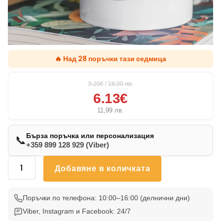
🔥 Над 28 поръчки тази седмица
9.20€
/
18,00
лв.
6.13€
11,99
лв.
Бърза поръчка или персонализация
📞
+359 899 128 929 (Viber)
количество
Добавяне в количката
за
Чаша
С
Поръчки по телефона: 10:00–16:00 (делнични дни)
Котка
Viber, Instagram и Facebook: 24/7
015