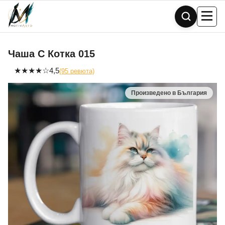
Skip
to
content
Чаша С Котка 015
★
★
★
★
☆
4,5
(95 ревюта)