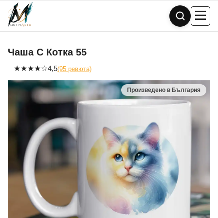
Skip
to
content
Чаша С Котка 55
★
★
★
★
☆
4,5
(95 ревюта)