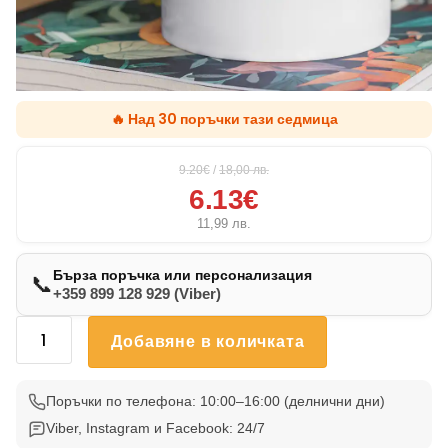
🔥 Над 30 поръчки тази седмица
9.20€
/
18,00
лв.
6.13€
11,99
лв.
Бърза поръчка или персонализация
📞
+359 899 128 929 (Viber)
количество
Добавяне в количката
за
Чаша
С
Поръчки по телефона: 10:00–16:00 (делнични дни)
Котка
Viber, Instagram и Facebook: 24/7
55