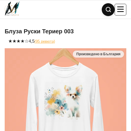
Skip
to
content
Блуза Руски Териер 003
★
★
★
★
☆
4,5
(95 ревюта)