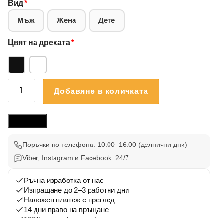
Вид
*
Мъж
Жена
Дете
Цвят на дрехата
*
количество
Добавяне в количката
за
Блуза
Руски
Размери
Териер
003
Поръчки по телефона: 10:00–16:00 (делнични дни)
Viber, Instagram и Facebook: 24/7
Ръчна изработка от нас
Изпращане до 2–3 работни дни
Наложен платеж с преглед
14 дни право на връщане