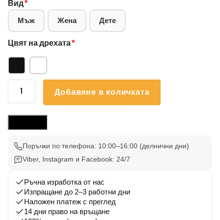
Вид
*
Мъж
Жена
Дете
Цвят на дрехата
*
количество
Добавяне в количката
за
Блуза
Йорки
Размери
001
Поръчки по телефона: 10:00–16:00 (делнични дни)
Viber, Instagram и Facebook: 24/7
Ръчна изработка от нас
Изпращане до 2–3 работни дни
Наложен платеж с преглед
14 дни право на връщане