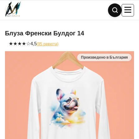
Skip
to
content
Блуза Френски Булдог 14
★
★
★
★
☆
4,5
(95 ревюта)