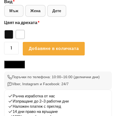
Вид
*
Мъж
Жена
Дете
Цвят на дрехата
*
количество
Добавяне в количката
за
Блуза
Френски
Размери
Булдог
14
Поръчки по телефона: 10:00–16:00 (делнични дни)
Viber, Instagram и Facebook: 24/7
Ръчна изработка от нас
Изпращане до 2–3 работни дни
Наложен платеж с преглед
14 дни право на връщане