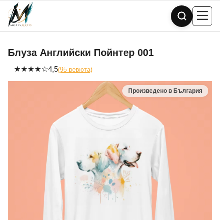
Skip
to
content
Блуза Английски Пойнтер 001
★
★
★
★
☆
4,5
(95 ревюта)