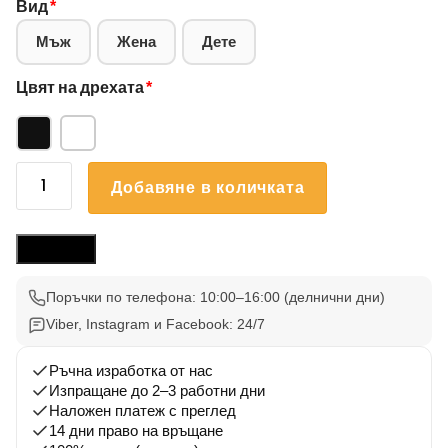
Вид
*
Мъж
Жена
Дете
Цвят на дрехата
*
количество
Добавяне в количката
за
Блуза
Английски
Размери
Пойнтер
001
Поръчки по телефона: 10:00–16:00 (делнични дни)
Viber, Instagram и Facebook: 24/7
Ръчна изработка от нас
Изпращане до 2–3 работни дни
Наложен платеж с преглед
14 дни право на връщане