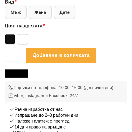
Вид
*
Мъж
Жена
Дете
Цвят на дрехата
*
количество
Добавяне в количката
за
Блуза
Доберман
Размери
003
Поръчки по телефона: 10:00–16:00 (делнични дни)
Viber, Instagram и Facebook: 24/7
Ръчна изработка от нас
Изпращане до 2–3 работни дни
Наложен платеж с преглед
14 дни право на връщане