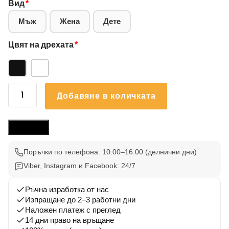
Вид
*
Мъж
Жена
Дете
Цвят на дрехата
*
количество
Добавяне в количката
за
Блуза
Черна
Размери
Овчарка
003
Поръчки по телефона: 10:00–16:00 (делнични дни)
Viber, Instagram и Facebook: 24/7
Ръчна изработка от нас
Изпращане до 2–3 работни дни
Наложен платеж с преглед
14 дни право на връщане