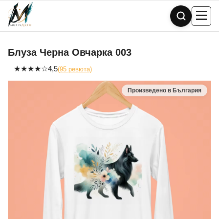
Skip
to
content
Блуза Черна Овчарка 003
★
★
★
★
☆
4,5
(95 ревюта)