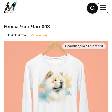
Skip
to
content
Блуза Чао Чао 003
★
★
★
★
☆
4,5
(95 ревюта)