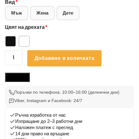
Вид
*
Мъж
Жена
Дете
Цвят на дрехата
*
количество
Добавяне в количката
за
Блуза
Чао
Размери
Чао
003
Поръчки по телефона: 10:00–16:00 (делнични дни)
Viber, Instagram и Facebook: 24/7
Ръчна изработка от нас
Изпращане до 2–3 работни дни
Наложен платеж с преглед
14 дни право на връщане