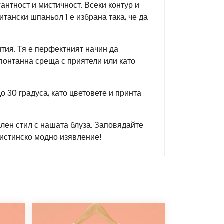
антност и мистичност. Всеки контур и
итански шпаньол 1 е избрана така, че да
тия. Тя е перфектният начин да
спонтанна среща с приятели или като
о 30 градуса, като цветовете и принта
ален стил с нашата блуза. Заповядайте
 истинско модно изявление!