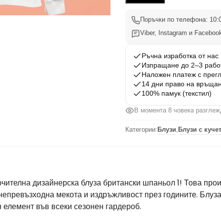
Шпаньол
1
Поръчки по телефона: 10:0
Viber, Instagram и Facebook
Ръчна изработка от нас
Изпращане до 2–3 рабо
Наложен платеж с прег
14 дни право на връща
100% памук (текстил)
В момента 8 човека разглеж
Категории:
Блузи
,
Блузи с куче
чителна дизайнерска блуза британски шпаньол 1! Това про
непревъзходна мекота и издръжливост през годините. Блуза
 елемент във всеки сезонен гардероб.