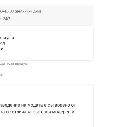
0–16:00 (делнични дни)
: 24/7
тни дни
лед
не
дат този продукт
та
изведение на модата е сътворено от
та се отличава със своя модерен и