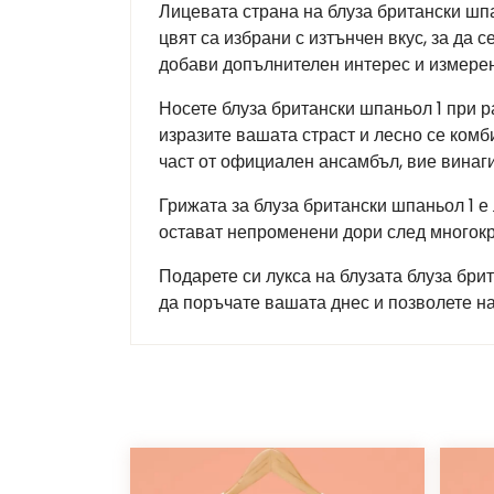
Лицевата страна на блуза британски шпа
цвят са избрани с изтънчен вкус, за да 
добави допълнителен интерес и измерен
Носете блуза британски шпаньол 1 при р
изразите вашата страст и лесно се комб
част от официален ансамбъл, вие винаги
Грижата за блуза британски шпаньол 1 е
остават непроменени дори след многокр
Подарете си лукса на блузата блуза бри
да поръчате вашата днес и позволете н