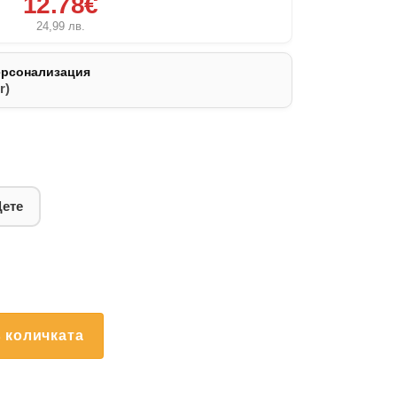
12.78€
24,99
лв.
ерсонализация
r)
Дете
 количката