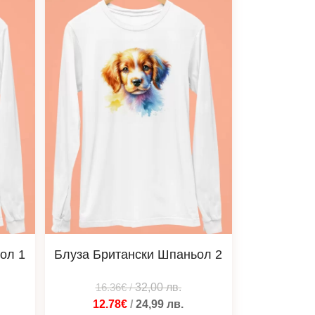
ол 1
Блуза Британски Шпаньол 2
16.36€
/
32,00
лв.
12.78€
/
24,99
лв.