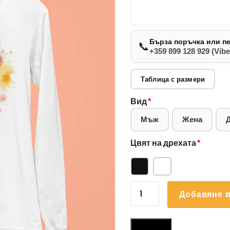
Бърза поръчка или п
📞
+359 899 128 929 (Vibe
Таблица с размери
Вид
*
Мъж
Жена
Цвят на дрехата
*
количество
Добавяне в
за
Блуза
Британски
Размери