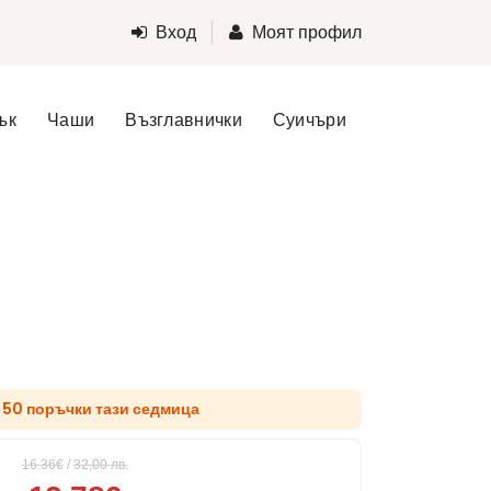
Вход
Моят профил
ък
Чаши
Възглавнички
Суичъри
 50 поръчки тази седмица
16.36€
/
32,00
лв.