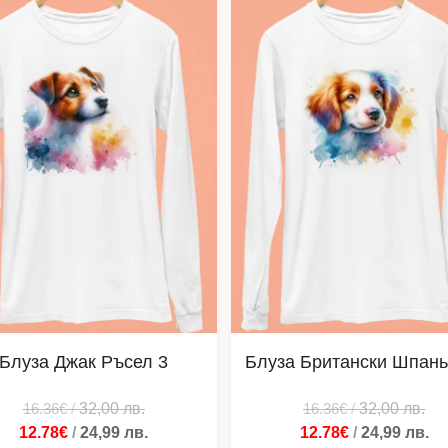
Блуза Джак Ръсел 3
Блуза Британски Шпань
16.36€
/
32,00
лв.
16.36€
/
32,00
лв.
12.78€
/
24,99
лв.
12.78€
/
24,99
лв.