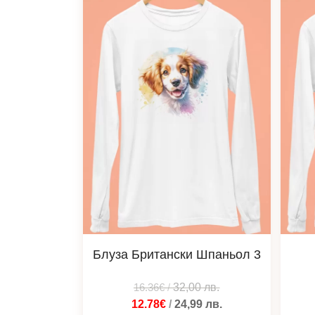
Блуза Британски Шпаньол 3
16.36€
/
32,00
лв.
12.78€
/
24,99
лв.