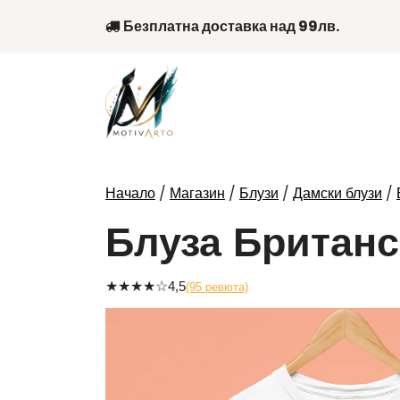
Skip
Безплатна доставка над 99лв.
to
content
/
/
/
/
Начало
Магазин
Блузи
Дамски блузи
Блуза Британ
★
★
★
★
☆
4,5
(95 ревюта)