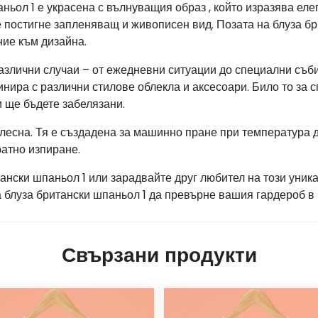
ньол 1 е украсена с вълнуващия образ , който изразява елег
се постигне запленяващ и живописен вид. Позата на блуза бр
ие към дизайна.
азлични случаи – от ежедневни ситуации до специални съби
инира с различни стилове облекла и аксесоари. Било то за 
 ще бъдете забелязани.
 лесна. Тя е създадена за машинно пране при температура д
атно изпиране.
тански шпаньол 1 или зарадвайте друг любител на този уник
а блуза британски шпаньол 1 да превърне вашия гардероб в
Свързани продукти