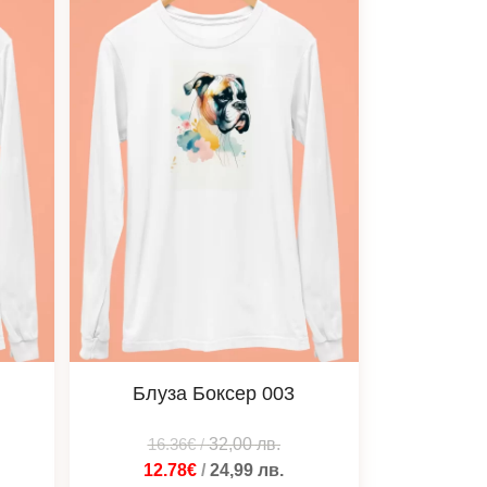
Блуза Боксер 003
16.36€
/
32,00
лв.
12.78€
/
24,99
лв.