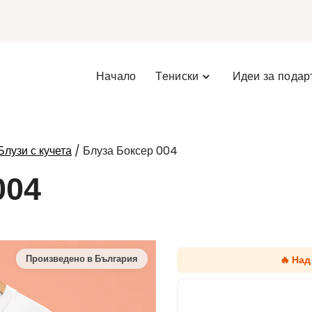
Начало
Тениски
Идеи за подар
/ Блуза Боксер 004
Блузи с кучета
004
🔥 Над