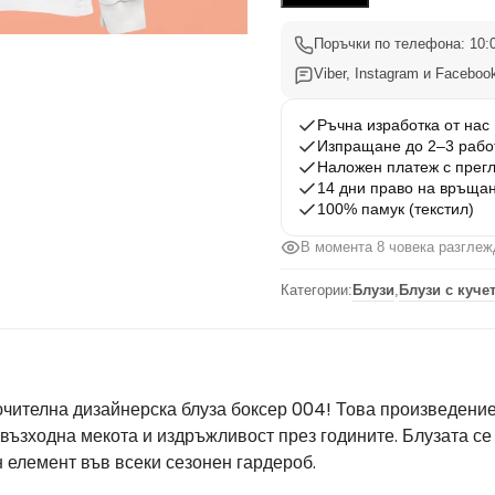
004
Поръчки по телефона: 10:0
Viber, Instagram и Facebook
Ръчна изработка от нас
Изпращане до 2–3 рабо
Наложен платеж с прег
14 дни право на връща
100% памук (текстил)
В момента 8 човека разглеж
Категории:
Блузи
,
Блузи с куче
чителна дизайнерска блуза боксер 004! Това произведение
възходна мекота и издръжливост през годините. Блузата се
 елемент във всеки сезонен гардероб.