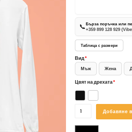
Бърза поръчка или п
📞
+359 899 128 929 (Vibe
Таблица с размери
Вид
*
Мъж
Жена
Цвят на дрехата
*
количество
Добавяне в
за
Блуза
Боксер
Размери