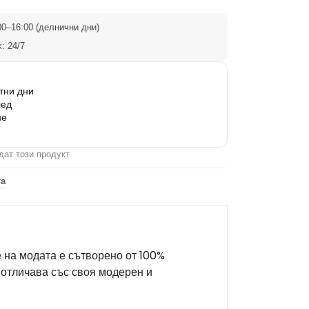
0–16:00 (делнични дни)
: 24/7
тни дни
лед
не
дат този продукт
та
 на модата е сътворено от 100%
 отличава със своя модерен и