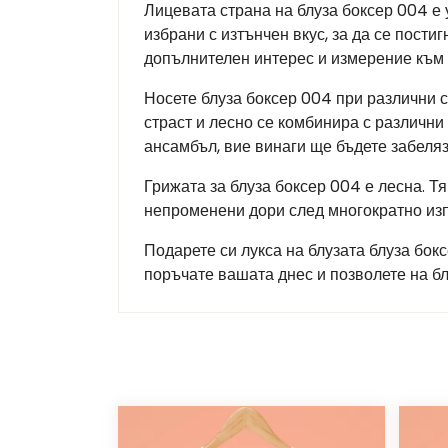
Лицевата страна на блуза боксер 004 е у
избрани с изтънчен вкус, за да се пости
допълнителен интерес и измерение към 
Носете блуза боксер 004 при различни 
страст и лесно се комбинира с различни
ансамбъл, вие винаги ще бъдете забеляз
Грижата за блуза боксер 004 е лесна. Т
непроменени дори след многократно из
Подарете си лукса на блузата блуза бок
поръчате вашата днес и позволете на б