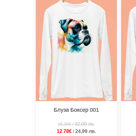
Блуза Боксер 001
16.36€
/
32,00
лв.
12.78€
/
24,99
лв.