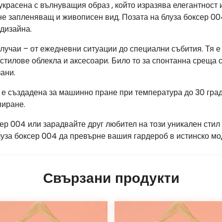
красена с вълнуващия образ , който изразява елегантност и
гне запленяващ и живописен вид. Позата на блуза боксер 00
дизайна.
случаи – от ежедневни ситуации до специални събития. Тя 
 стилове облекла и аксесоари. Било то за спонтанна среща 
ани.
я е създадена за машинно пране при температура до 30 град
пиране.
сер 004 или зарадвайте друг любител на този уникален стил
луза боксер 004 да превърне вашия гардероб в истинско мо
Свързани продукти