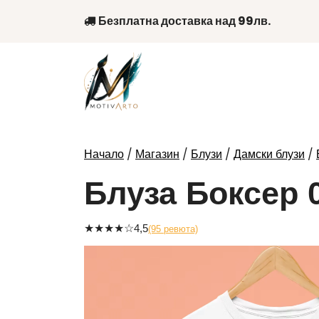
Skip
Безплатна доставка над 99лв.
to
content
/
/
/
/
Начало
Магазин
Блузи
Дамски блузи
Блуза Боксер 
★
★
★
★
☆
4,5
(95 ревюта)