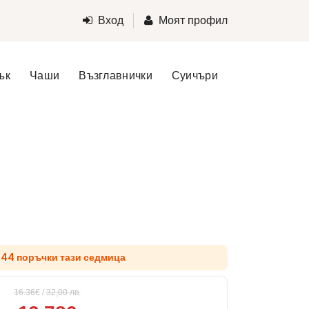
Вход
Моят профил
ък
Чаши
Възглавнички
Суичъри
 44 поръчки тази седмица
16.36€
/
32,00
лв.