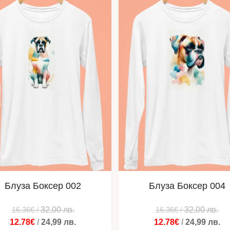
Блуза Боксер 002
Блуза Боксер 004
16.36€
/
32,00
лв.
16.36€
/
32,00
лв.
12.78€
/
24,99
лв.
12.78€
/
24,99
лв.