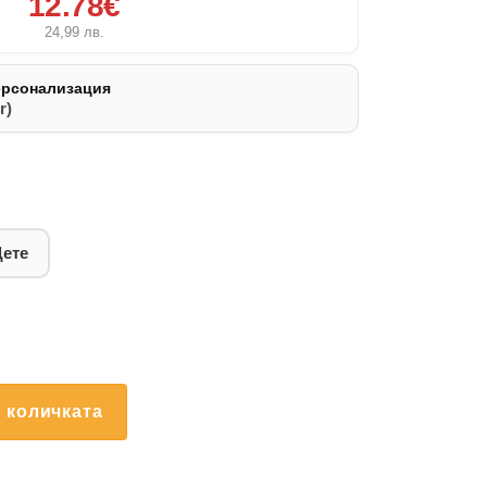
12.78€
24,99
лв.
ерсонализация
r)
Дете
 количката