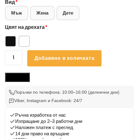
Вид
*
Мъж
Жена
Дете
Цвят на дрехата
*
количество
Добавяне в количката
за
Блуза
Англ
Размери
Булдог
001
Поръчки по телефона: 10:00–16:00 (делнични дни)
Viber, Instagram и Facebook: 24/7
Ръчна изработка от нас
Изпращане до 2–3 работни дни
Наложен платеж с преглед
14 дни право на връщане