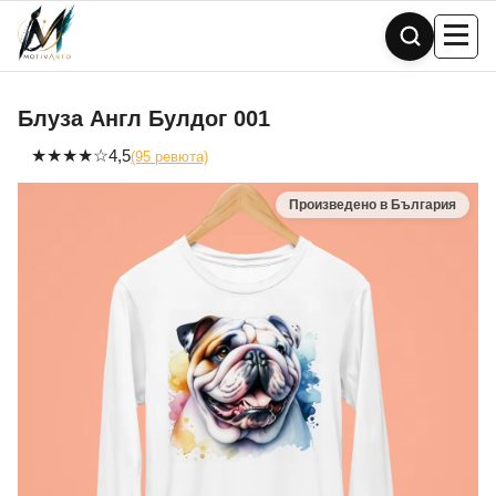
Skip
to
content
Блуза Англ Булдог 001
★
★
★
★
☆
4,5
(95 ревюта)