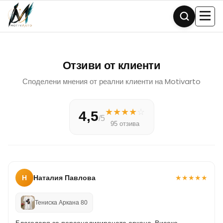
Skip
to
content
Отзиви от клиенти
Споделени мнения от реални клиенти на Motivarto
★
★
★
★
☆
4,5
/5
95 отзива
Н
Наталия Павлова
★
★
★
★
★
Тениска Аркана 80