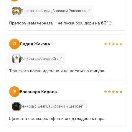
Тениска с шевица „Баланс и Равновесие“
Препоръчвам черната – не пуска боя, дори на 60°C.
Л
Лидия Жекова
★
★
★
★
★
Тениска с шевица „Огън“
Тениската пасна идеално и на по-пълна фигура.
Е
Елеонора Кирова
★
★
★
★
★
Тениска с шевица „Корени и цветове“
Щампата остава релефна и след гладене с пара.