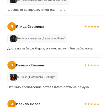
Шевовете са здрави, няма разтягане.
Я
Яница Стоилова
★
★
★
★
★
Тениска с шевица „Българска Роза“
Доставката беше бърза, а качеството – без забележка.
В
Венелин Вълчев
★
★
★
★
★
Тениска „Софийска Шевица“
Отлично впечатление оставя плътността на памука.
И
Ивайло Попов
★
★
★
★
★