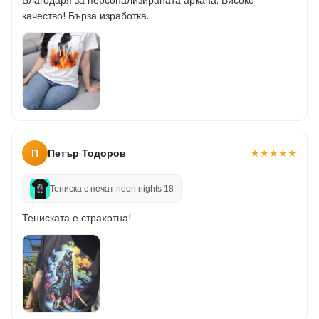
Благодаря за персонализираната аркана. Високо
качество! Бърза изработка.
П
Петър Тодоров
★
★
★
★
★
Тениска с печат neon nights 18
Тениската е страхотна!