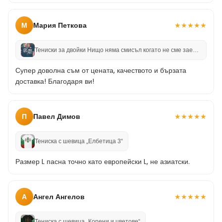
М
Мария Петкова
★
★
★
★
★
Тениски за двойки Нищо няма смисъл когато не сме заедно
Супер доволна съм от цената, качеството и бързата
доставка! Благодаря ви!
П
Павел Димов
★
★
★
★
★
Тениска с шевица „Елбетица 3“
Размер L пасна точно като европейски L, не азиатски.
А
Ангел Ангелов
★
★
★
★
★
Тениска с шевица „Корени и цветове“