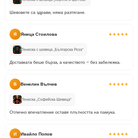
Шевовете са здрави, няма разтягане.
Я
Яница Стоилова
★
★
★
★
★
Тениска с шевица „Българска Роза“
Доставката беше бърза, а качеството – без забележка.
В
Венелин Вълчев
★
★
★
★
★
Тениска „Софийска Шевица“
Отлично впечатление оставя плътността на памука.
И
Ивайло Попов
★
★
★
★
★