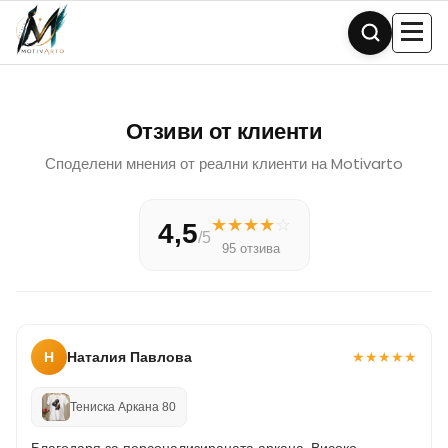
Skip
to
content
Отзиви от клиенти
Споделени мнения от реални клиенти на Motivarto
★
★
★
★
☆
4,5
/5
95 отзива
Н
Наталия Павлова
★
★
★
★
★
Тениска Аркана 80