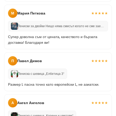
М
Мария Петкова
★
★
★
★
★
Тениски за двойки Нищо няма смисъл когато не сме заедно
Супер доволна съм от цената, качеството и бързата
доставка! Благодаря ви!
П
Павел Димов
★
★
★
★
★
Тениска с шевица „Елбетица 3“
Размер L пасна точно като европейски L, не азиатски.
А
Ангел Ангелов
★
★
★
★
★
Тениска с шевица „Корени и цветове“