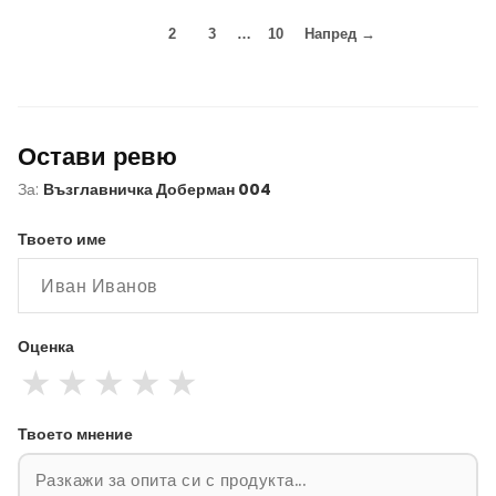
1
2
3
…
10
Напред →
Остави ревю
За:
Възглавничка Доберман 004
Твоето име
Оценка
★
★
★
★
★
Твоето мнение