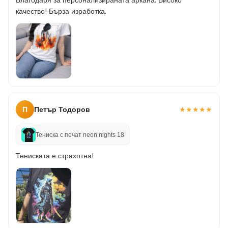
Благодаря за персонализираната аркана. Високо
качество! Бърза изработка.
П
Петър Тодоров
★
★
★
★
★
Тениска с печат neon nights 18
Тениската е страхотна!