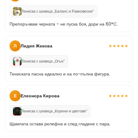
Тениска с шевица „Баланс и Равновесие“
Препоръчвам черната – не пуска боя, дори на 60°C.
Л
Лидия Жекова
★
★
★
★
★
Тениска с шевица „Огън“
Тениската пасна идеално и на по-пълна фигура.
Е
Елеонора Кирова
★
★
★
★
★
Тениска с шевица „Корени и цветове“
Щампата остава релефна и след гладене с пара.