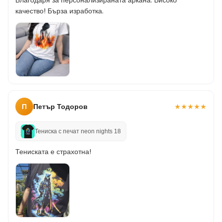
Благодаря за персонализираната аркана. Високо
качество! Бърза изработка.
П
Петър Тодоров
★
★
★
★
★
Тениска с печат neon nights 18
Тениската е страхотна!