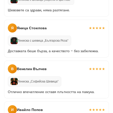
Шевовете са здрави, няма разтягане.
Я
Яница Стоилова
★
★
★
★
★
Тениска с шевица „Българска Роза“
Доставката беше бърза, а качеството – без забележка.
В
Венелин Вълчев
★
★
★
★
★
Тениска „Софийска Шевица“
Отлично впечатление оставя плътността на памука.
И
Ивайло Попов
★
★
★
★
★