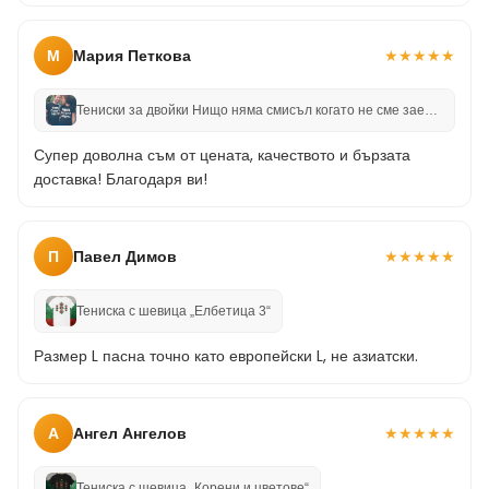
М
Мария Петкова
★
★
★
★
★
Тениски за двойки Нищо няма смисъл когато не сме заедно
Супер доволна съм от цената, качеството и бързата
доставка! Благодаря ви!
П
Павел Димов
★
★
★
★
★
Тениска с шевица „Елбетица 3“
Размер L пасна точно като европейски L, не азиатски.
А
Ангел Ангелов
★
★
★
★
★
Тениска с шевица „Корени и цветове“