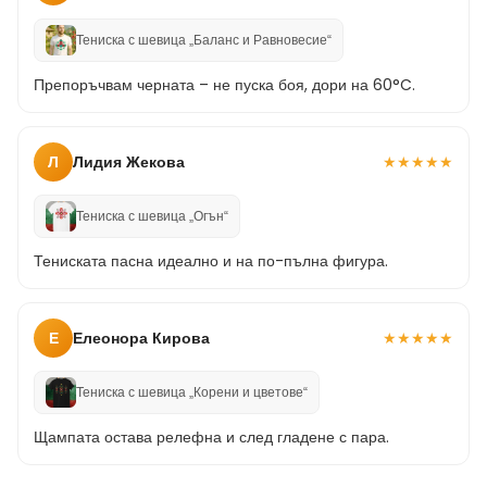
Тениска с шевица „Баланс и Равновесие“
Препоръчвам черната – не пуска боя, дори на 60°C.
Л
Лидия Жекова
★
★
★
★
★
Тениска с шевица „Огън“
Тениската пасна идеално и на по-пълна фигура.
Е
Елеонора Кирова
★
★
★
★
★
Тениска с шевица „Корени и цветове“
Щампата остава релефна и след гладене с пара.