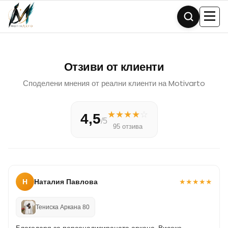
Skip
to
content
Отзиви от клиенти
Споделени мнения от реални клиенти на Motivarto
★
★
★
★
☆
4,5
/5
95 отзива
Н
Наталия Павлова
★
★
★
★
★
Тениска Аркана 80