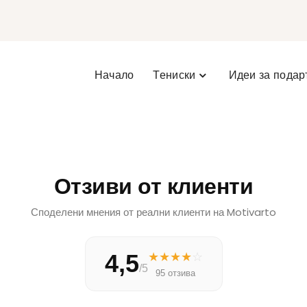
Начало
Тениски
Идеи за подар
Отзиви от клиенти
Споделени мнения от реални клиенти на Motivarto
4,5
★
★
★
★
☆
/5
95 отзива