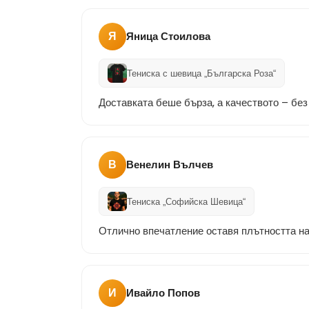
Я
Яница Стоилова
Тениска с шевица „Българска Роза“
Доставката беше бърза, а качеството – без
В
Венелин Вълчев
Тениска „Софийска Шевица“
Отлично впечатление оставя плътността на
И
Ивайло Попов