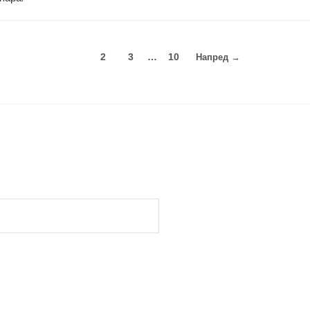
1
2
3
…
10
Напред →