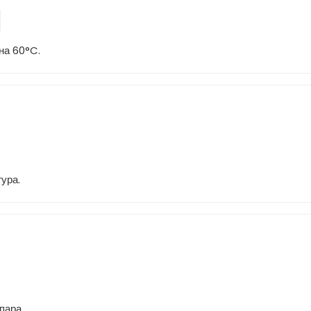
на 60°C.
ура.
пара.