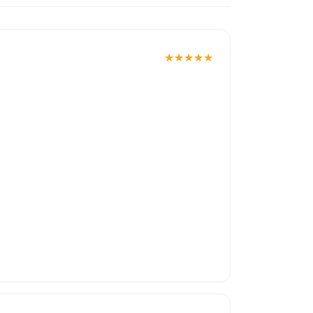
★
★
★
★
★