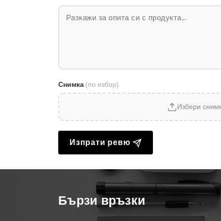
Снимка
(по избор)
Избери сним
Изпрати ревю
Бързи връзки