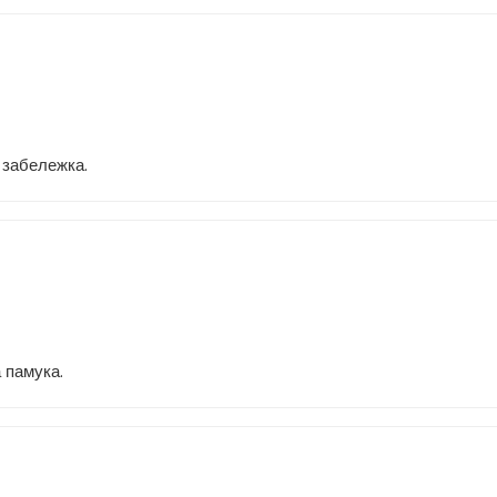
 забележка.
 памука.