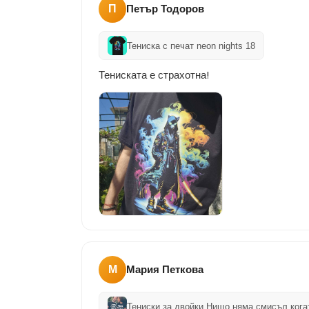
П
Петър Тодоров
Тениска с печат neon nights 18
Тениската е страхотна!
М
Мария Петкова
Тениски за двойки Нищо няма смисъл кога