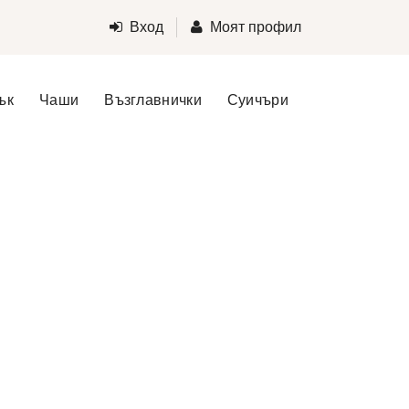
Вход
Моят профил
ък
Чаши
Възглавнички
Суичъри