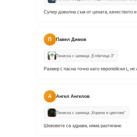
Супер доволна съм от цената, качеството и
П
Павел Димов
Тениска с шевица „Елбетица 3“
Размер L пасна точно като европейски L, не 
А
Ангел Ангелов
Тениска с шевица „Корени и цветове“
Шевовете са здрави, няма разтягане.