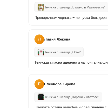
Тениска с шевица „Баланс и Равновесие“
Препоръчвам черната – не пуска боя, дори 
Л
Лидия Жекова
Тениска с шевица „Огън“
Тениската пасна идеално и на по-пълна фиг
Е
Елеонора Кирова
Тениска с шевица „Корени и цветове“
Щампата остава релефна и след гладене с 