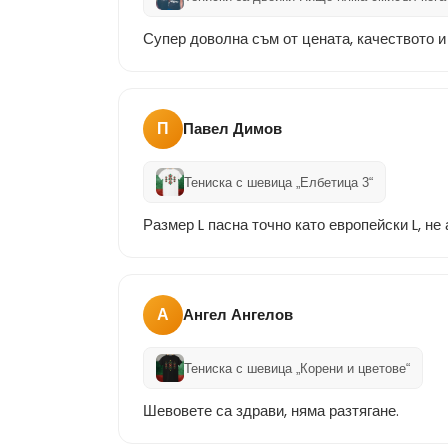
Супер доволна съм от цената, качеството и
П
Павел Димов
Тениска с шевица „Елбетица 3“
Размер L пасна точно като европейски L, не 
А
Ангел Ангелов
Тениска с шевица „Корени и цветове“
Шевовете са здрави, няма разтягане.