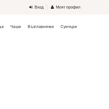
Вход
Моят профил
ък
Чаши
Възглавнички
Суичъри