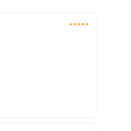
★
★
★
★
★