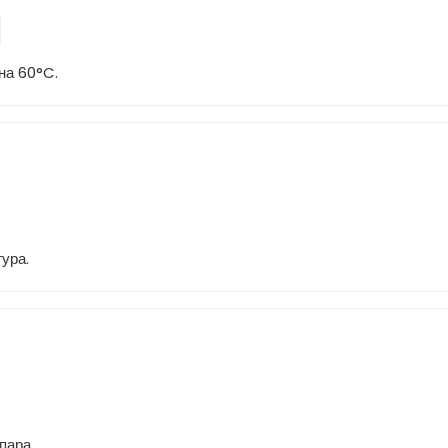
на 60°C.
ура.
пара.