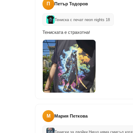
П
Петър Тодоров
Тениска с печат neon nights 18
Тениската е страхотна!
М
Мария Петкова
Тениски за двойки Нищо няма смисъл кога