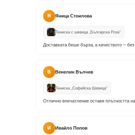
Я
Яница Стоилова
Тениска с шевица „Българска Роза“
Доставката беше бърза, а качеството – без
В
Венелин Вълчев
Тениска „Софийска Шевица“
Отлично впечатление оставя плътността на
И
Ивайло Попов