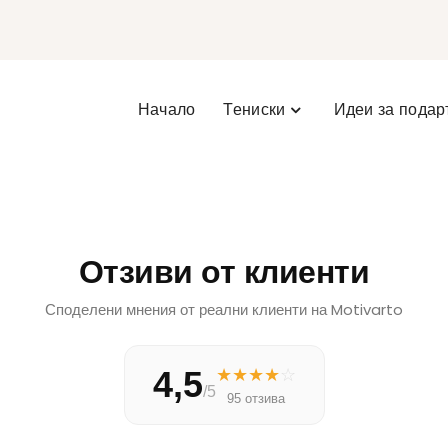
Начало
Тениски
Идеи за подар
Отзиви от клиенти
Споделени мнения от реални клиенти на Motivarto
4,5
★
★
★
★
☆
/5
95 отзива