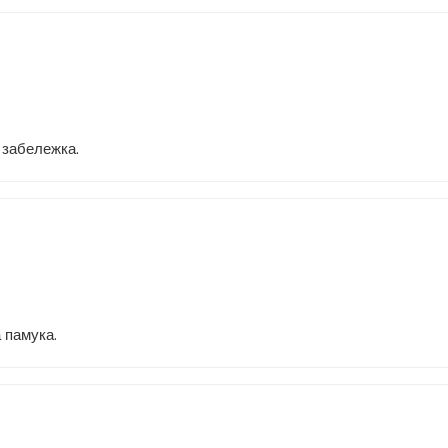
 забележка.
 памука.