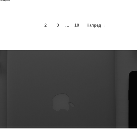
1
2
3
…
10
Напред →