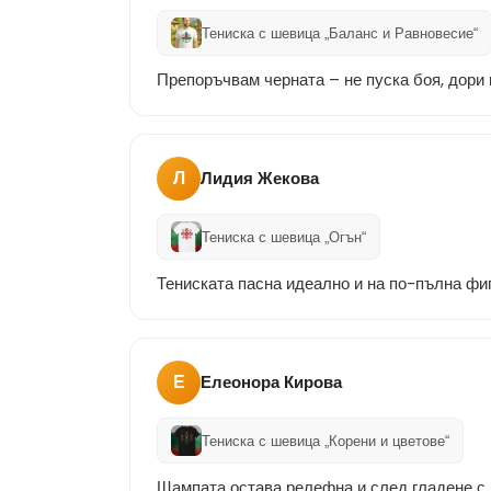
Тениска с шевица „Баланс и Равновесие“
Препоръчвам черната – не пуска боя, дори 
Л
Лидия Жекова
Тениска с шевица „Огън“
Тениската пасна идеално и на по-пълна фиг
Е
Елеонора Кирова
Тениска с шевица „Корени и цветове“
Щампата остава релефна и след гладене с 