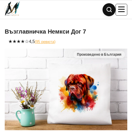
Skip
to
content
Възглавничка Немкси Дог 7
★
★
★
★
☆
4,5
(95 ревюта)