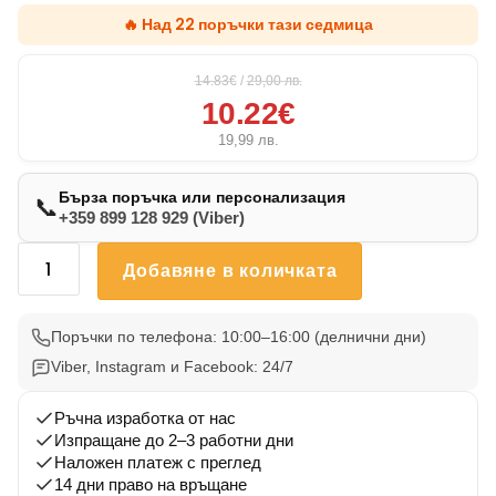
🔥 Над 22 поръчки тази седмица
14.83€
/
29,00
лв.
10.22€
19,99
лв.
Бърза поръчка или персонализация
📞
+359 899 128 929 (Viber)
количество
Добавяне в количката
за
Възглавничка
Немкси
Поръчки по телефона: 10:00–16:00 (делнични дни)
Дог
Viber, Instagram и Facebook: 24/7
7
Ръчна изработка от нас
Изпращане до 2–3 работни дни
Наложен платеж с преглед
14 дни право на връщане