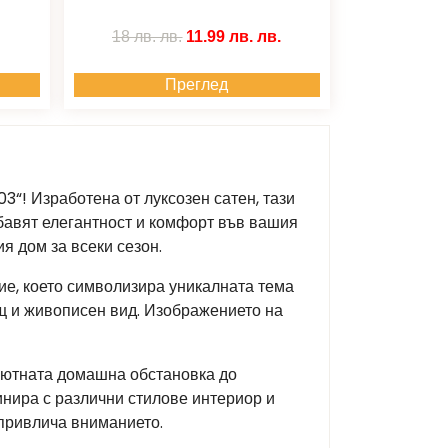
18 лв.
лв.
11.99 лв.
лв.
Преглед
3“! Изработена от луксозен сатен, тази
бавят елегантност и комфорт във вашия
я дом за всеки сезон.
ие, което символизира уникалната тема
ащ и живописен вид. Изображението на
уютната домашна обстановка до
инира с различни стилове интериор и
 привлича вниманието.