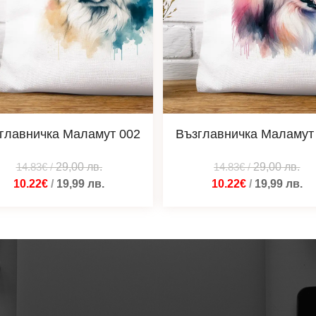
главничка Маламут 002
Възглавничка Маламут
14.83€
/
29,00
лв.
14.83€
/
29,00
лв.
10.22€
/
19,99
лв.
10.22€
/
19,99
лв.