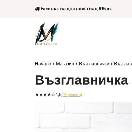
Skip
Безплатна доставка над 99лв.
to
content
/
/
/
Начало
Магазин
Възглавнички
Възглав
Възглавничка
★
★
★
★
☆
4,5
(95 ревюта)