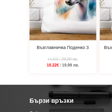
Възглавничка Поденко 3
Въз
14.83€
/
29,00
лв.
10.22€
/
19,99
лв.
Бързи връзки