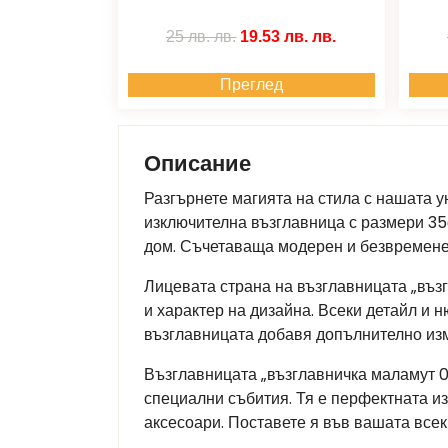
25 лв.
лв.
19.53 лв.
лв.
Преглед
Описание
Разгърнете магията на стила с нашата у
изключителна възглавница с размери 35
дом. Съчетаваща модерен и безвременен
Лицевата страна на възглавницата „въз
и характер на дизайна. Всеки детайл и 
възглавницата добавя допълнително из
Възглавницата „възглавничка маламут 0
специални събития. Тя е перфектната и
аксесоари. Поставете я във вашата всек