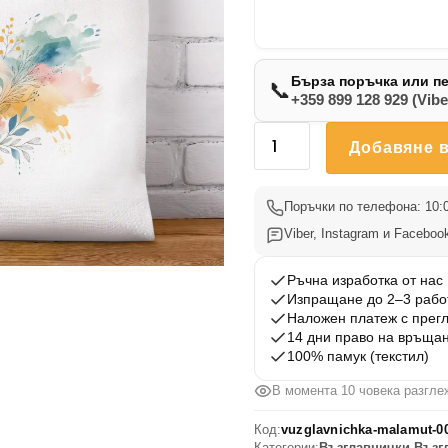
Бърза поръчка или п
📞
+359 899 128 929 (Vibe
количество
Добавяне в
за
Възглавничка
Маламут
Поръчки по телефона: 10:0
003
Viber, Instagram и Facebook
Ръчна изработка от нас
Изпращане до 2–3 рабо
Наложен платеж с прег
14 дни право на връща
100% памук (текстил)
В момента 10 човека разгле
Код:
vuzglavnichka-malamut-0
Категории:
Възглавнички
,
Възг