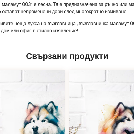
а маламут 003“ е лесна. Тя е предназначена за ръчно или 
то остават непроменени дори след многократно измиване.
сивите неща лукса на възглавница „възглавничка маламут 0
 дом или офис в стилно изявление!
Свързани продукти