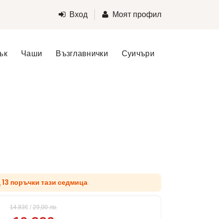
Вход
Моят профил
ък
Чаши
Възглавнички
Суичъри
д 13 поръчки тази седмица
14.83€
/
29,00
лв.