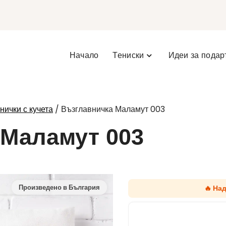
Начало
Тениски
Идеи за подар
/ Възглавничка Маламут 003
нички с кучета
 Маламут 003
🔥 На