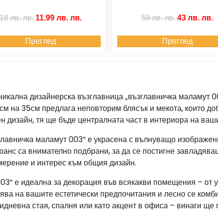
18 лв.
лв.
11.99 лв.
лв.
59 лв.
лв.
43 лв.
лв.
Преглед
Преглед
никална дизайнерска възглавница „възглавничка маламут 00
см на 35см предлага неповторим блясък и мекота, които до
 дизайн, тя ще бъде централната част в интериора на ваши
главничка маламут 003“ е украсена с вълнуващо изображен
нюанс са внимателно подбрани, за да се постигне завладяв
мерение и интерес към общия дизайн.
03“ е идеална за декорация във всякакви помещения – от 
зява на вашите естетически предпочитания и лесно се комб
идневна стая, спалня или като акцент в офиса – винаги ще