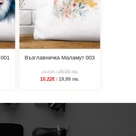
 001
Възглавничка Маламут 003
14.83€
/
29,00
лв.
10.22€
/
19,99
лв.