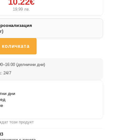
10.22€
19,99
лв.
ерсонализация
r)
 количката
0–16:00 (делнични дни)
: 24/7
тни дни
лед
не
ждат този продукт
03
лавнички с кучета