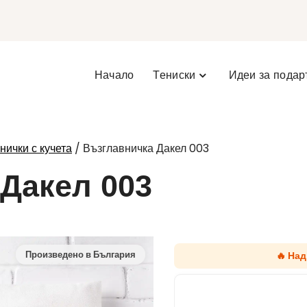
Начало
Тениски
Идеи за подар
/ Възглавничка Дакел 003
нички с кучета
Дакел 003
🔥 На