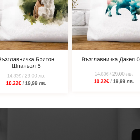
Възглавничка Бритон
Възглавничка Дакел 
Шпаньол 5
14.83€
/
29,00
лв.
14.83€
/
29,00
лв.
10.22€
/
19,99
лв.
10.22€
/
19,99
лв.