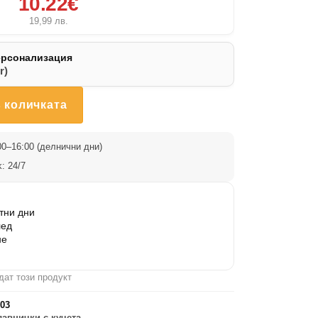
10.22€
19,99
лв.
ерсонализация
r)
 количката
0–16:00 (делнични дни)
: 24/7
тни дни
лед
не
дат този продукт
003
лавнички с кучета