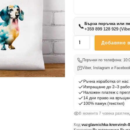
Бърза поръчка или п
📞
+359 899 128 929 (Vibe
количество
Добавяне в
за
Възглавничка
Дакел
Поръчки по телефона: 10:0
003
Viber, Instagram и Facebook
Ръчна изработка от нас
Изпращане до 2–3 рабо
Наложен платеж с прег
14 дни право на връща
100% памук (текстил)
В момента 7 човека разглеж
Код:
vuzglavnichka-krenvirsh-
Категории:
Възглавнички
,
Възг