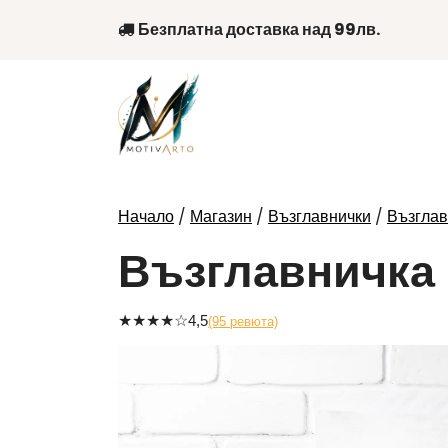
Skip
Безплатна доставка над 99лв.
to
content
/
/
/
Начало
Магазин
Възглавнички
Възглав
Възглавничка 
★
★
★
★
☆
4,5
(95 ревюта)