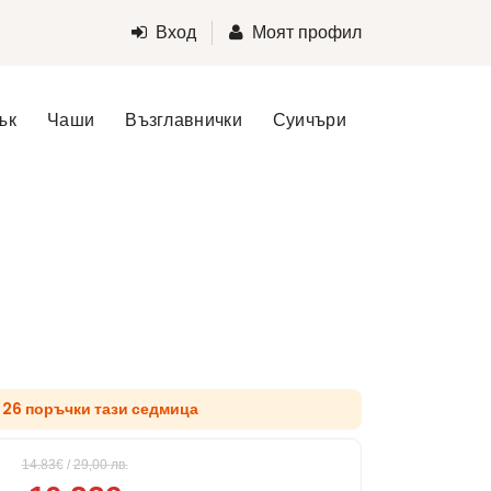
Вход
Моят профил
ък
Чаши
Възглавнички
Суичъри
д 26 поръчки тази седмица
14.83€
/
29,00
лв.