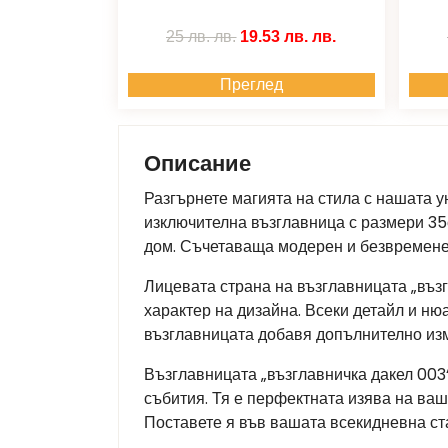
25 лв.
лв.
19.53 лв.
лв.
Преглед
Описание
Разгърнете магията на стила с нашата у
изключителна възглавница с размери 35
дом. Съчетаваща модерен и безвременен
Лицевата страна на възглавницата „въз
характер на дизайна. Всеки детайл и ню
възглавницата добавя допълнително из
Възглавницата „възглавничка дакел 003
събития. Тя е перфектната изява на ваш
Поставете я във вашата всекидневна ста