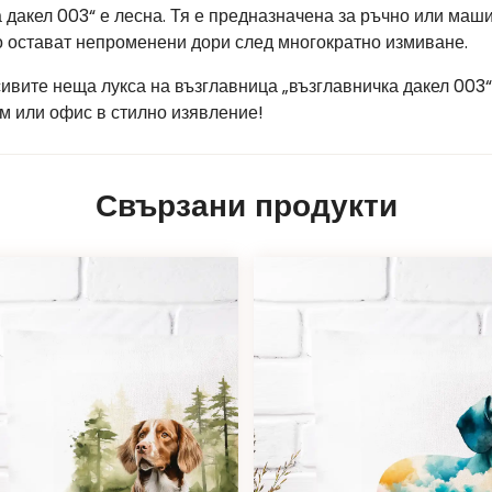
 дакел 003“ е лесна. Тя е предназначена за ръчно или маш
то остават непроменени дори след многократно измиване.
сивите неща лукса на възглавница „възглавничка дакел 003
м или офис в стилно изявление!
Свързани продукти