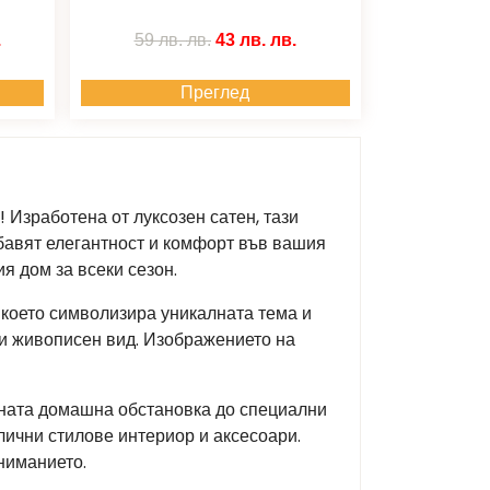
.
59 лв.
лв.
43 лв.
лв.
Преглед
 Изработена от луксозен сатен, тази
бавят елегантност и комфорт във вашия
я дом за всеки сезон.
 което символизира уникалната тема и
 и живописен вид. Изображението на
тната домашна обстановка до специални
лични стилове интериор и аксесоари.
ниманието.