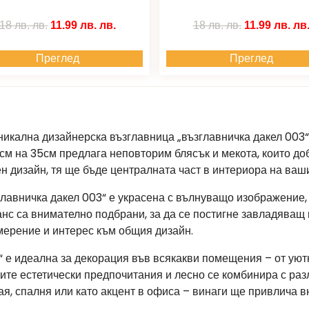
18 лв.
лв.
11.99 лв.
лв.
18 лв.
лв.
11.99 лв.
лв
Преглед
Преглед
никална дизайнерска възглавница „възглавничка дакел 003“!
см на 35см предлага неповторим блясък и мекота, които до
 дизайн, тя ще бъде централната част в интериора на ваши
главничка дакел 003“ е украсена с вълнуващо изображение,
анс са внимателно подбрани, за да се постигне завладяващ
мерение и интерес към общия дизайн.
“ е идеална за декорация във всякакви помещения – от ую
ите естетически предпочитания и лесно се комбинира с раз
я, спалня или като акцент в офиса – винаги ще привлича в