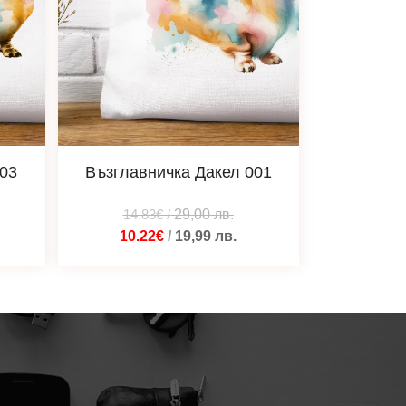
003
Възглавничка Дакел 001
14.83€
/
29,00
лв.
10.22€
/
19,99
лв.