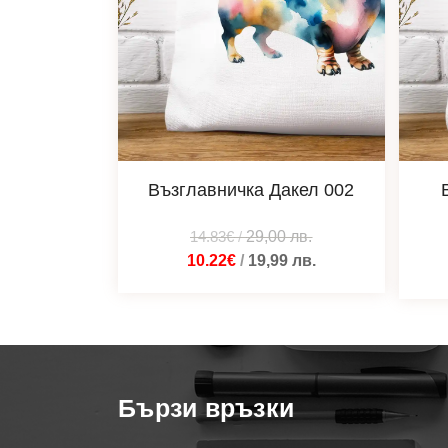
Възглавничка Дакел 002
14.83€
/
29,00
лв.
10.22€
/
19,99
лв.
Бързи връзки