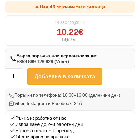
🔥 Над 46 поръчки тази седмица
14.83€
/
29,00
лв.
10.22€
19,99
лв.
Бърза поръчка или персонализация
📞
+359 899 128 929 (Viber)
количество
Добавяне в количката
за
Възглавничка
Кавалер
Поръчки по телефона: 10:00–16:00 (делнични дни)
Кинг
Viber, Instagram и Facebook: 24/7
2
Ръчна изработка от нас
Изпращане до 2–3 работни дни
Наложен платеж с преглед
14 дни право на връщане