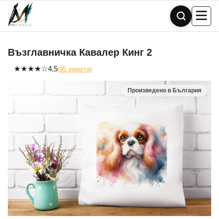
Skip
to
content
Възглавничка Кавалер Кинг 2
★
★
★
★
☆
4,5
(95 ревюта)