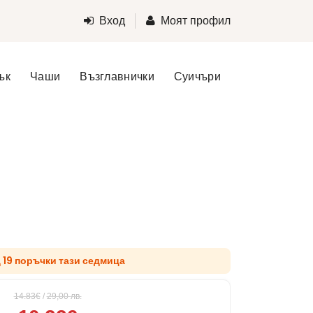
Вход
Моят профил
ък
Чаши
Възглавнички
Суичъри
д 19 поръчки тази седмица
14.83€
/
29,00
лв.