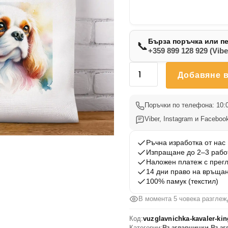
Бърза поръчка или п
📞
+359 899 128 929 (Vibe
количество
Добавяне в
за
Възглавничка
Кавалер
Поръчки по телефона: 10:0
Кинг
Viber, Instagram и Facebook
1
Ръчна изработка от нас
Изпращане до 2–3 рабо
Наложен платеж с прег
14 дни право на връща
100% памук (текстил)
В момента 5 човека разглеж
Код:
vuzglavnichka-kavaler-kin
Категории:
Възглавнички
,
Възг