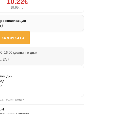
10.22€
19,99
лв.
ерсонализация
r)
 количката
0–16:00 (делнични дни)
: 24/7
тни дни
лед
не
дат този продукт
g-1
лавнички с кучета