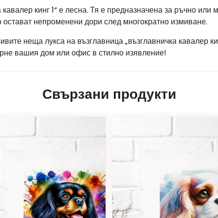
 кавалер кинг 1“ е лесна. Тя е предназначена за ръчно или
то остават непроменени дори след многократно измиване.
сивите неща лукса на възглавница „възглавничка кавалер ки
ърне вашия дом или офис в стилно изявление!
Свързани продукти