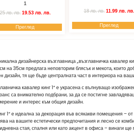
1
18 лв.
лв.
11.99 лв.
лв
25 лв.
лв.
19.53 лв.
лв.
Преглед
Преглед
никална дизайнерска възглавница „възглавничка кавалер кинг
см на 35см предлага неповторим блясък и мекота, които до
 дизайн, тя ще бъде централната част в интериора на ваши
лавничка кавалер кинг 1“ е украсена с вълнуващо изображе
нюанс са внимателно подбрани, за да се постигне завладяв
мерение и интерес към общия дизайн.
инг 1“ е идеална за декорация във всякакви помещения – о
зява на вашите естетически предпочитания и лесно се комб
идневна стая, спалня или като акцент в офиса – винаги ще