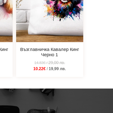
Кинг
Възглавничка Кавалер Кинг
Черно 1
14.83€
/
29,00
лв.
10.22€
/
19,99
лв.