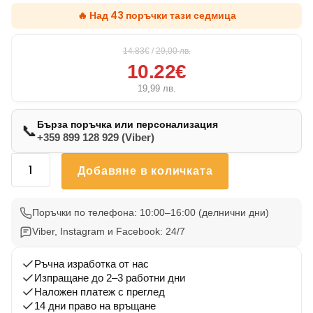
🔥 Над 43 поръчки тази седмица
14.83€
/
29,00
лв.
10.22€
19,99
лв.
Бърза поръчка или персонализация
📞
+359 899 128 929 (Viber)
количество
Добавяне в количката
за
Възглавничка
Грифон
Поръчки по телефона: 10:00–16:00 (делнични дни)
004
Viber, Instagram и Facebook: 24/7
Ръчна изработка от нас
Изпращане до 2–3 работни дни
Наложен платеж с преглед
14 дни право на връщане