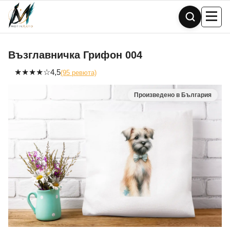
Skip
to
content
Възглавничка Грифон 004
★
★
★
★
☆
4,5
(95 ревюта)