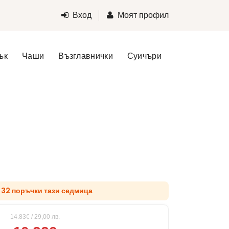
Вход
Моят профил
ък
Чаши
Възглавнички
Суичъри
д 32 поръчки тази седмица
14.83€
/
29,00
лв.