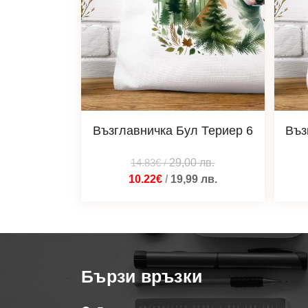
Възглавничка Бул Териер 6
Въз
14.83€
/
29,00
лв.
10.22€
/
19,99
лв.
Бързи връзки