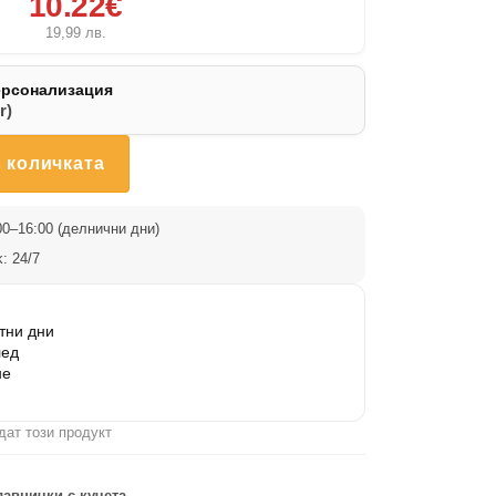
10.22€
19,99
лв.
ерсонализация
r)
 количката
0–16:00 (делнични дни)
: 24/7
тни дни
лед
не
дат този продукт
лавнички с кучета