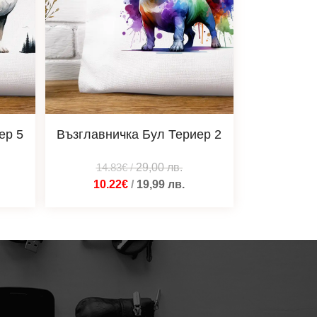
ер 5
Възглавничка Бул Териер 2
14.83€
/
29,00
лв.
10.22€
/
19,99
лв.