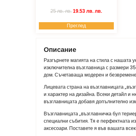
25 лв.
лв.
19.53 лв.
лв.
Преглед
Описание
Разгърнете магията на стила с нашата у
изключителна възглавница с размери 35
дом. Съчетаваща модерен и безвременен
Лицевата страна на възглавницата „въз
и характер на дизайна. Всеки детайл и 
възглавницата добавя допълнително из
Възглавницата „възглавничка бул терие
специални събития. Тя е перфектната и
аксесоари. Поставете я във вашата всек