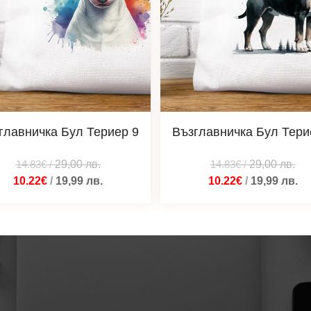
главничка Бул Териер 9
Възглавничка Бул Тери
14.83€
/
29,00
лв.
14.83€
/
29,00
лв.
10.22€
/
19,99
лв.
10.22€
/
19,99
лв.