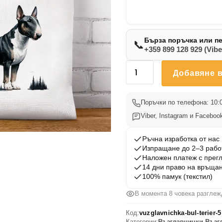
Бърза поръчка или п
📞
+359 899 128 929 (Vibe
количество
Добавяне в
за
Възглавничка
Бул
Поръчки по телефона: 10:0
Териер
Viber, Instagram и Facebook
5
Ръчна изработка от нас
Изпращане до 2–3 рабо
Наложен платеж с прег
14 дни право на връща
100% памук (текстил)
В момента 8 човека разглеж
Код:
vuzglavnichka-bul-terier-5
Категории:
Възглавнички
,
Възг