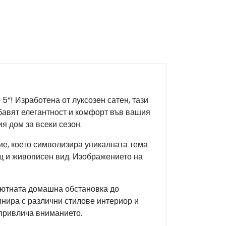
5“! Изработена от луксозен сатен, тази
бавят елегантност и комфорт във вашия
я дом за всеки сезон.
ие, което символизира уникалната тема
ащ и живописен вид. Изображението на
 уютната домашна обстановка до
инира с различни стилове интериор и
 привлича вниманието.