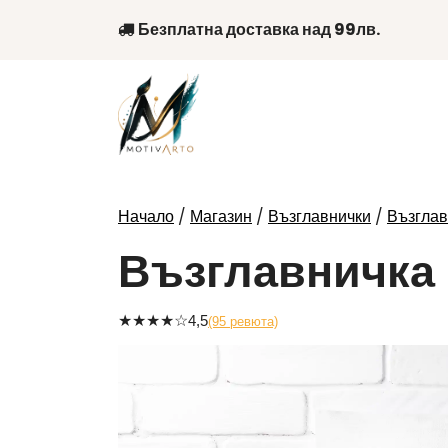
Skip
Безплатна доставка над 99лв.
to
content
/
/
/
Начало
Магазин
Възглавнички
Възглав
Възглавничка 
★
★
★
★
☆
4,5
(95 ревюта)