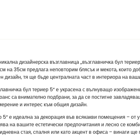
никална дизайнерска възглавница „възглавничка бул териер 
см на 35см предлага неповторим блясък и мекота, които до
 дизайн, тя ще бъде централната част в интериора на ваши
главничка бул териер 5“ е украсена с вълнуващо изображен
нюанс са внимателно подбрани, за да се постигне завладяв
мерение и интерес към общия дизайн.
р 5“ е идеална за декорация във всякакви помещения – от
зява на вашите естетически предпочитания и лесно се комб
идневна стая, спалня или като акцент в офиса – винаги ще