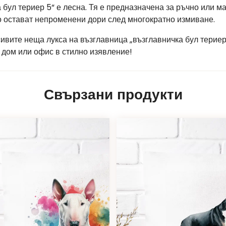
 бул териер 5“ е лесна. Тя е предназначена за ръчно или 
то остават непроменени дори след многократно измиване.
сивите неща лукса на възглавница „възглавничка бул терие
 дом или офис в стилно изявление!
Свързани продукти