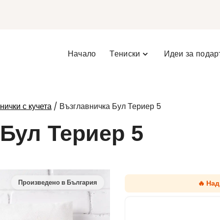
Начало
Тениски
Идеи за подар
/ Възглавничка Бул Териер 5
нички с кучета
Бул Териер 5
🔥 На