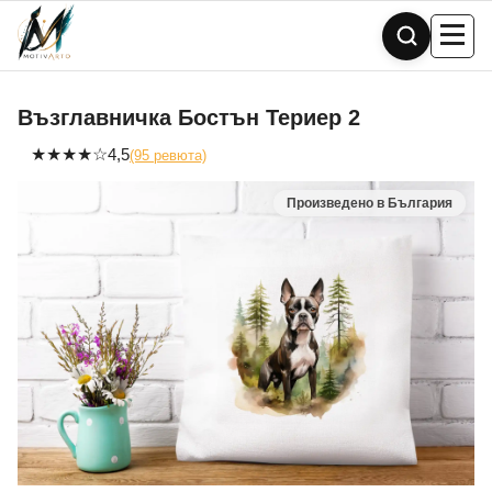
Skip
to
content
Възглавничка Бостън Териер 2
★
★
★
★
☆
4,5
(95 ревюта)