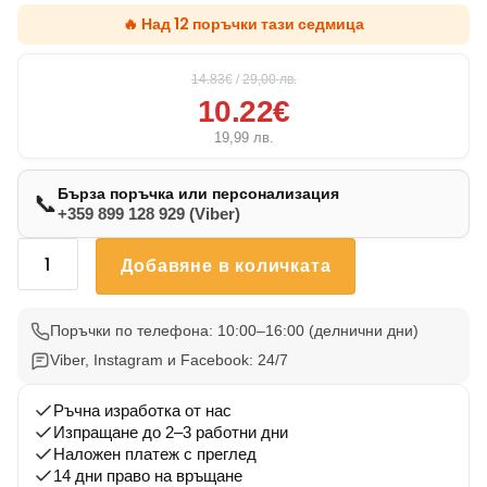
🔥 Над 12 поръчки тази седмица
14.83€
/
29,00
лв.
10.22€
19,99
лв.
Бърза поръчка или персонализация
📞
+359 899 128 929 (Viber)
количество
Добавяне в количката
за
Възглавничка
Бостън
Поръчки по телефона: 10:00–16:00 (делнични дни)
Териер
Viber, Instagram и Facebook: 24/7
2
Ръчна изработка от нас
Изпращане до 2–3 работни дни
Наложен платеж с преглед
14 дни право на връщане