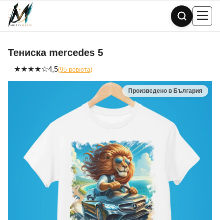
Skip
to
content
Тениска mercedes 5
★
★
★
★
☆
4,5
(95 ревюта)