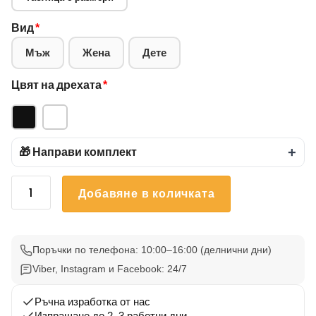
Вид
*
Мъж
Жена
Дете
Цвят на дрехата
*
🎁 Направи комплект
+
количество
Добавяне в количката
за
Тениска
mercedes
5
Поръчки по телефона: 10:00–16:00 (делнични дни)
Viber, Instagram и Facebook: 24/7
Ръчна изработка от нас
Изпращане до 2–3 работни дни