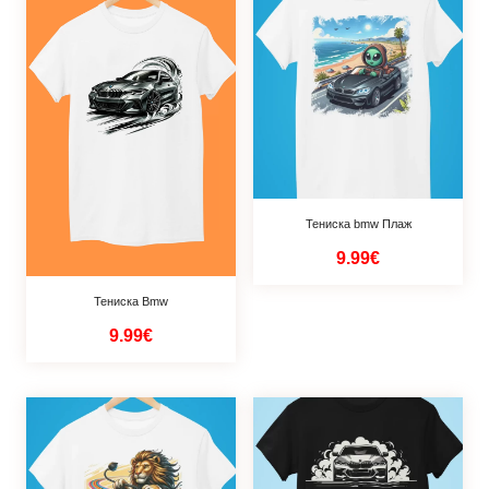
Тениска bmw Плаж
9.99€
Тениска Bmw
9.99€