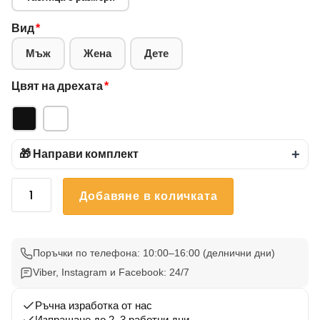
Вид
*
Мъж
Жена
Дете
Цвят на дрехата
*
🎁 Направи комплект
+
количество
Добавяне в количката
за
Тениска
bmw
Плаж
Поръчки по телефона: 10:00–16:00 (делнични дни)
Viber, Instagram и Facebook: 24/7
Ръчна изработка от нас
Изпращане до 2–3 работни дни