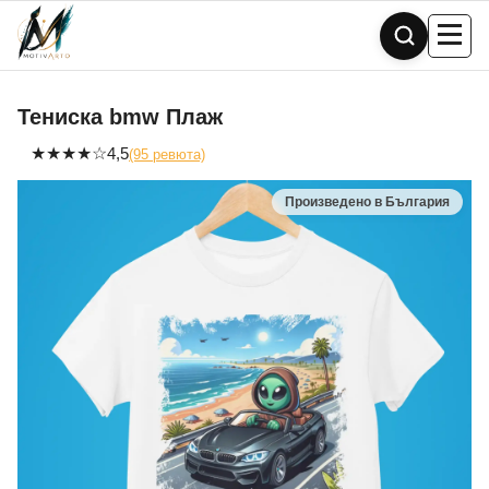
Skip
to
content
Тениска bmw Плаж
★
★
★
★
☆
4,5
(95 ревюта)