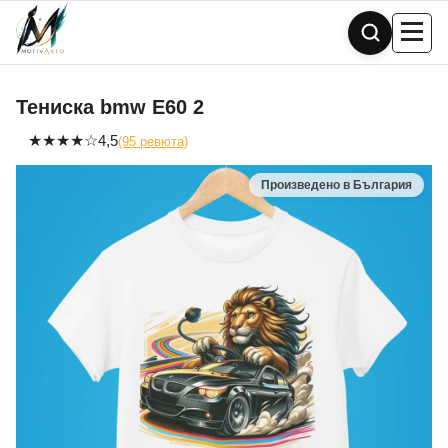
Skip
to
content
Тениска bmw Е60 2
★
★
★
★
☆
4,5
(95 ревюта)