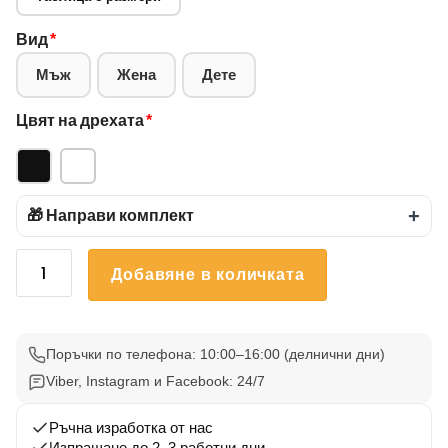
Вид
*
Мъж
Жена
Дете
Цвят на дрехата
*
🎁 Направи комплект
+
количество
Добавяне в количката
за
Тениска
bmw
Е60
Поръчки по телефона: 10:00–16:00 (делнични дни)
2
Viber, Instagram и Facebook: 24/7
Ръчна изработка от нас
Изпращане до 2–3 работни дни