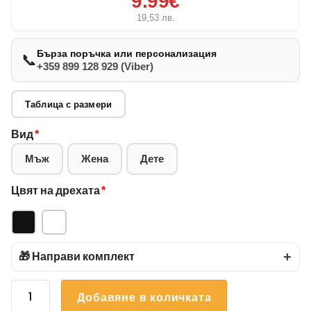
9.99€
19,53
лв.
Бърза поръчка или персонализация
📞
+359 899 128 929 (Viber)
Таблица с размери
Вид
*
Мъж
Жена
Дете
Цвят на дрехата
*
🎁 Направи комплект
+
количество
Добавяне в количката
за