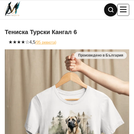
Skip
to
content
Тениска Турски Кангал 6
★
★
★
★
☆
4,5
(95 ревюта)