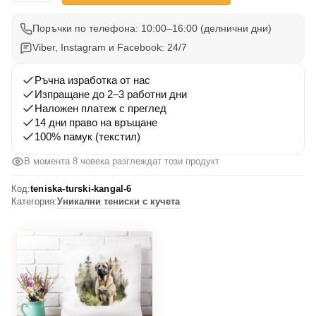
Тениска
Турски
Поръчки по телефона: 10:00–16:00 (делнични дни)
Кангал
Viber, Instagram и Facebook: 24/7
6
Ръчна изработка от нас
Изпращане до 2–3 работни дни
Наложен платеж с преглед
14 дни право на връщане
100% памук (текстил)
В момента 8 човека разглеждат този продукт
Код:
teniska-turski-kangal-6
Категория:
Уникални тениски с кучета