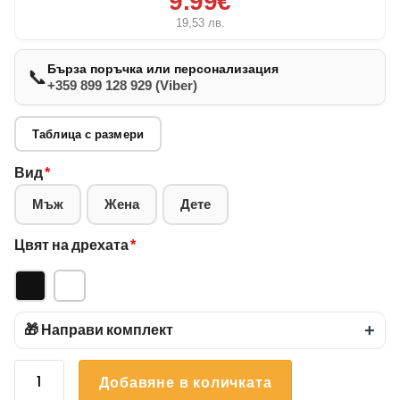
9.99€
19,53
лв.
Бърза поръчка или персонализация
📞
+359 899 128 929 (Viber)
Таблица с размери
Вид
*
Мъж
Жена
Дете
Цвят на дрехата
*
🎁 Направи комплект
+
количество
Добавяне в количката
за