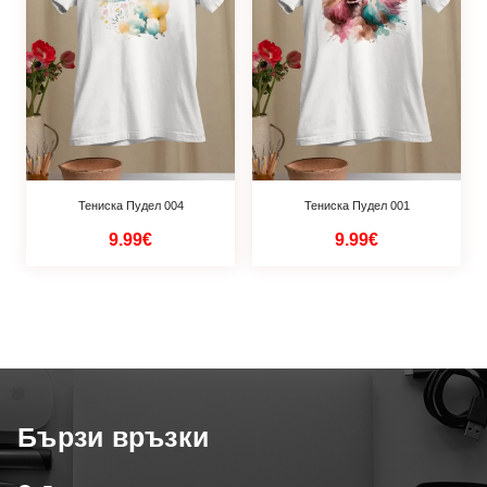
Тениска Пудел 004
Тениска Пудел 001
9.99€
9.99€
Бързи връзки