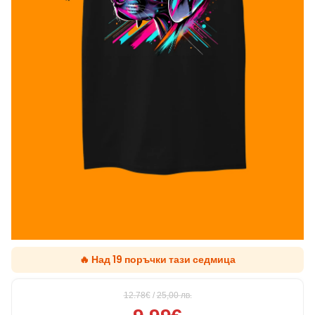
🔥 Над 19 поръчки тази седмица
12.78€
/
25,00
лв.