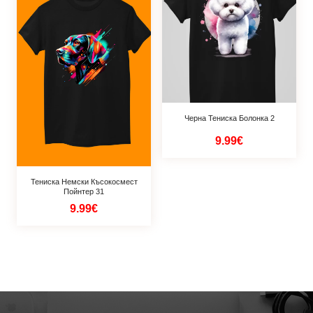
Черна Тениска Болонка 2
9.99€
Тениска Немски Късокосмест
Пойнтер 31
9.99€