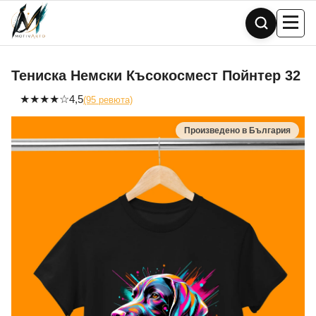
Skip
to
content
Тениска Немски Късокосмест Пойнтер 32
★
★
★
★
☆
4,5
(95 ревюта)