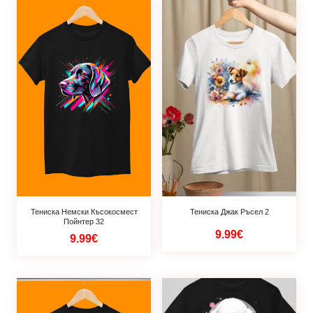
Тениска Немски Късокосмест
Тениска Джак Ръсел 2
Пойнтер 32
9.99€
9.99€