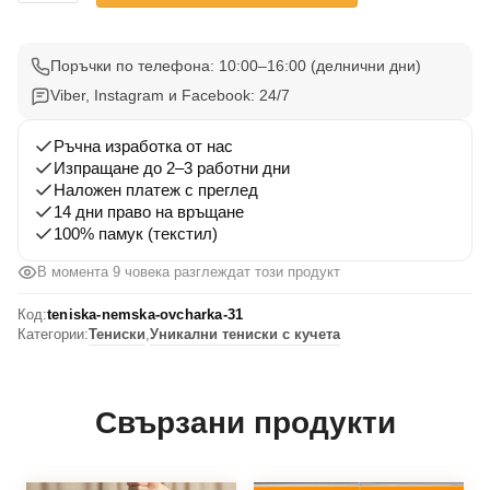
Тениска
Немска
Овчарка
Поръчки по телефона: 10:00–16:00 (делнични дни)
31
Viber, Instagram и Facebook: 24/7
Ръчна изработка от нас
Изпращане до 2–3 работни дни
Наложен платеж с преглед
14 дни право на връщане
100% памук (текстил)
В момента 9 човека разглеждат този продукт
Код:
teniska-nemska-ovcharka-31
Категории:
Тениски
,
Уникални тениски с кучета
Свързани продукти