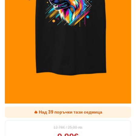
🔥 Над 39 поръчки тази седмица
12.78€
/
25,00
лв.