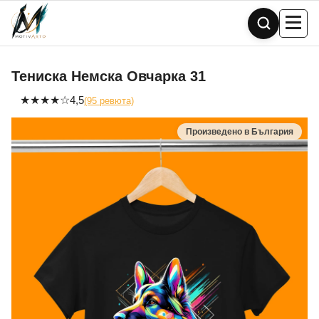
Skip
to
content
Тениска Немска Овчарка 31
★
★
★
★
☆
4,5
(95 ревюта)