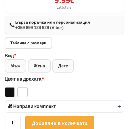
9.99€
19,53
лв.
Бърза поръчка или персонализация
📞
+359 899 128 929 (Viber)
Таблица с размери
Вид
*
Мъж
Жена
Дете
Цвят на дрехата
*
🎁 Направи комплект
+
количество
Добавяне в количката
за