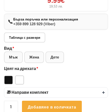
9.99€
19,53
лв.
Бърза поръчка или персонализация
📞
+359 899 128 929 (Viber)
Таблица с размери
Вид
*
Мъж
Жена
Дете
Цвят на дрехата
*
🎁 Направи комплект
+
количество
Добавяне в количката
за