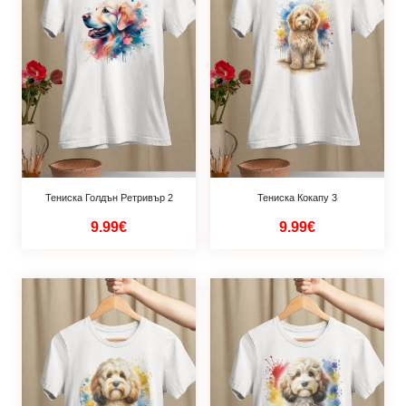
Тениска Голдън Ретривър 2
Тениска Кокапу 3
9.99€
9.99€