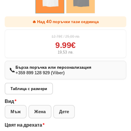
🔥 Над 40 поръчки тази седмица
12.78€
/
25,00
лв.
9.99€
19,53
лв.
Бърза поръчка или персонализация
📞
+359 899 128 929 (Viber)
Таблица с размери
Вид
*
Мъж
Жена
Дете
Цвят на дрехата
*