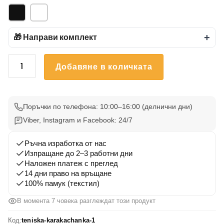
🎁 Направи комплект
+
количество
Добавяне в количката
за
Тениска
Каракачанка
1
Поръчки по телефона: 10:00–16:00 (делнични дни)
Viber, Instagram и Facebook: 24/7
Ръчна изработка от нас
Изпращане до 2–3 работни дни
Наложен платеж с преглед
14 дни право на връщане
100% памук (текстил)
В момента 7 човека разглеждат този продукт
Код:
teniska-karakachanka-1