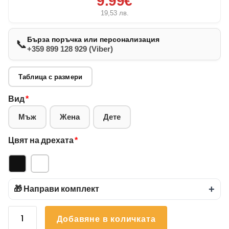
9.99€
19,53
лв.
Бърза поръчка или персонализация
📞
+359 899 128 929 (Viber)
Таблица с размери
Вид
*
Мъж
Жена
Дете
Цвят на дрехата
*
🎁 Направи комплект
+
количество
Добавяне в количката
за