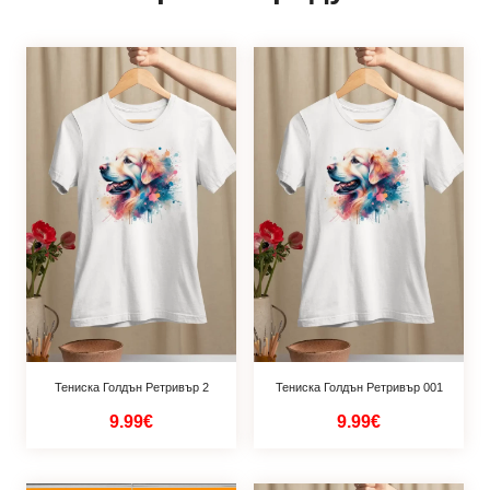
Тениска Голдън Ретривър 2
Тениска Голдън Ретривър 001
9.99€
9.99€