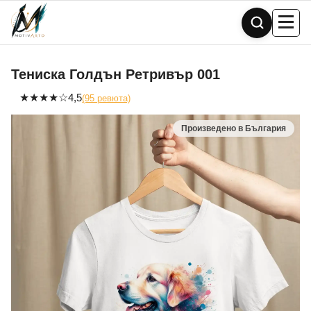
Skip
to
content
Тениска Голдън Ретривър 001
★
★
★
★
☆
4,5
(95 ревюта)