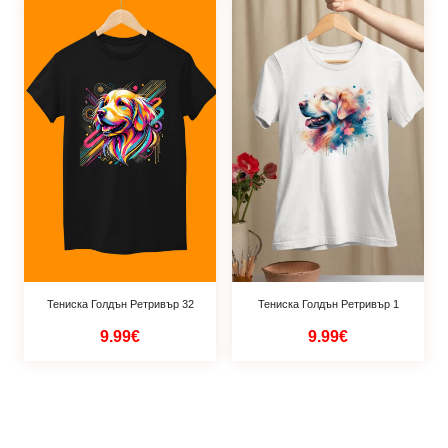
Тениска Голдън Ретривър 32
Тениска Голдън Ретривър 1
9.99€
9.99€