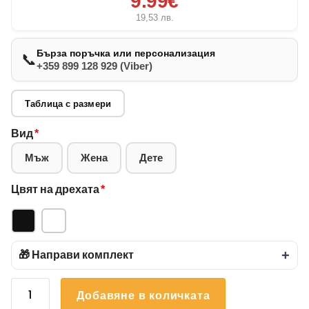
9.99€
19,53
лв.
Бърза поръчка или персонализация
📞
+359 899 128 929 (Viber)
Таблица с размери
Вид
*
Мъж
Жена
Дете
Цвят на дрехата
*
🎁 Направи комплект
+
количество
Добавяне в количката
за