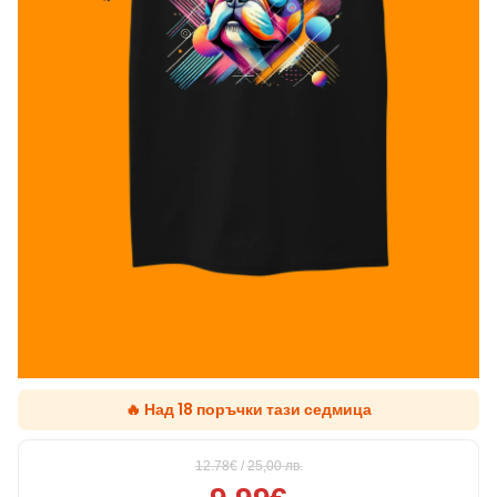
🔥 Над 18 поръчки тази седмица
12.78€
/
25,00
лв.