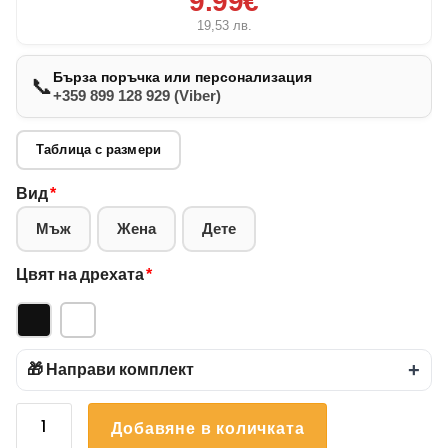
9.99€
19,53
лв.
Бърза поръчка или персонализация
📞
+359 899 128 929 (Viber)
Таблица с размери
Вид
*
Мъж
Жена
Дете
Цвят на дрехата
*
🎁 Направи комплект
+
количество
Добавяне в количката
за