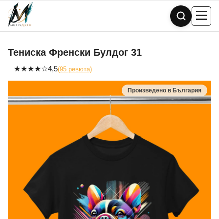
Skip
to
content
Тениска Френски Булдог 31
★
★
★
★
☆
4,5
(95 ревюта)